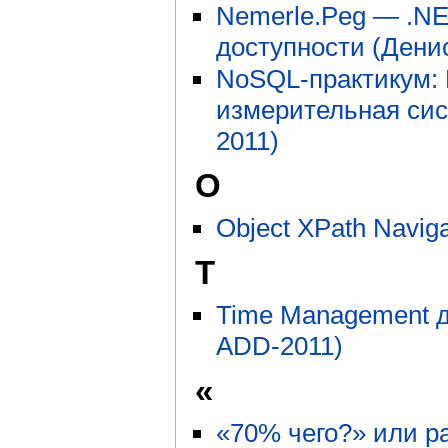
Nemerle.Peg — .NE
доступности (Дени
NoSQL-практикум:
измерительная сис
2011)
O
Object XPath Navig
T
Time Management д
ADD-2011)
«
«70% чего?» или р