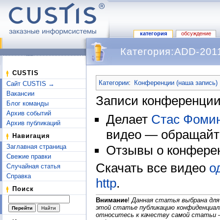
категория
обсуждение
Категория:ADD-2011
Перейти к:
навигация
,
поиск
CUSTIS
Категории
:
Конференции (наша запись)
Сайт CUSTIS →
Вакансии
Записи конференции
Блог команды
Архив событий
Делает
Стас Фоми
Архив публикаций
видео — обращайт
Навигация
Заглавная страница
Отзывы о конфере
Свежие правки
Скачать все видео
о
Случайная статья
Справка
http
.
Поиск
Внимание
!
Данная статья выбрана для
этой статье публикацию конфиденциал
относитесь к качеству самой статьи 