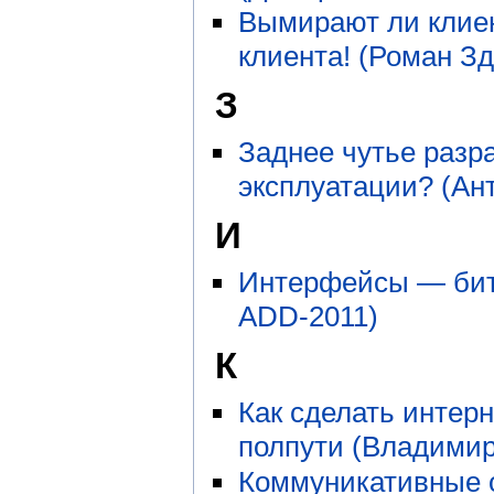
Вымирают ли клиен
клиента! (Роман З
З
Заднее чутье разр
эксплуатации? (Ан
И
Интерфейсы — битв
ADD-2011)
К
Как сделать интерн
полпути (Владимир
Коммуникативные о