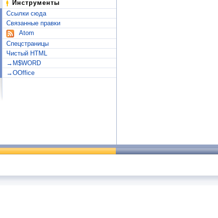
Инструменты
Ссылки сюда
Связанные правки
Atom
Спецстраницы
Чистый HTML
→M$WORD
→OOffice