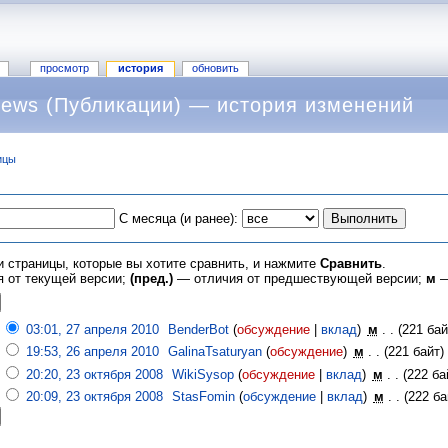
просмотр
история
обновить
ews (Публикации) — история изменений
ицы
С месяца (и ранее):
и страницы, которые вы хотите сравнить, и нажмите
Сравнить
.
 от текущей версии;
(пред.)
— отличия от предшествующей версии;
м
—
03:01, 27 апреля 2010
‎
BenderBot
(
обсуждение
|
вклад
)
‎
м
. .
(221 бай
19:53, 26 апреля 2010
‎
GalinaTsaturyan
(
обсуждение
)
‎
м
. .
(221 байт)
20:20, 23 октября 2008
‎
WikiSysop
(
обсуждение
|
вклад
)
‎
м
. .
(222 ба
20:09, 23 октября 2008
‎
StasFomin
(
обсуждение
|
вклад
)
‎
м
. .
(222 ба