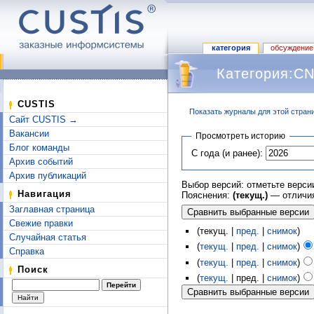
категория
обсуждение
Категория:CN
CUSTIS
Показать журналы для этой стран
Сайт CUSTIS →
Перейти к:
навигация
,
поиск
Вакансии
Просмотреть историю
Блог команды
С года (и ранее):
Архив событий
Архив публикаций
Выбор версий: отметьте верси
Навигация
Пояснения:
(текущ.)
— отличия
Заглавная страница
Свежие правки
(текущ. |
пред.
|
снимок
)
Случайная статья
(
текущ.
|
пред.
|
снимок
)
Справка
(
текущ.
|
пред.
|
снимок
)
Поиск
(
текущ.
| пред. |
снимок
)