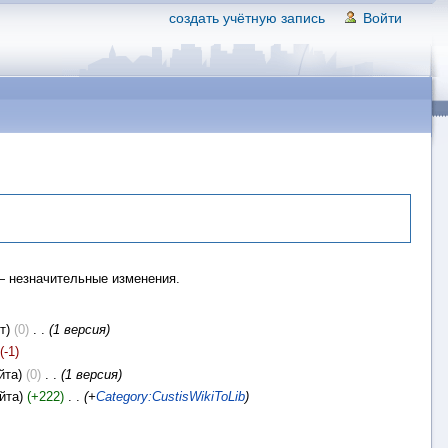
создать учётную запись
Войти
 незначительные изменения.
т)
(0)
‎
. .
(1 версия)
(-1)
йта)
(0)
‎
. .
(1 версия)
йта)
(+222)
‎
. .
(+
Category:CustisWikiToLib
)