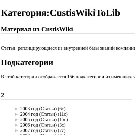
Категория:CustisWikiToLib
Материал из CustisWiki
Статьи, реплицирующиеся из внутренней базы знаний компан
Подкатегории
В этой категории отображается 156 подкатегории из имеющихся
2
►
2003 год (Статьи)
‎
(6с)
►
2004 год (Статьи)
‎
(11с)
►
2005 год (Статьи)
‎
(15с)
►
2006 год (Статьи)
‎
(3с)
►
2007 год (Статьи)
‎
(7с)