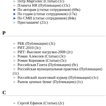
►
Петр Марголис (Статьи)
‎
(1с)
►
Планета HR (Публикации)
‎
(15с)
►
По авторам (статьи сотрудников)
‎
(69к)
►
По годам (статьи сотрудников)
‎
(17к)
►
По СМИ (статьи сотрудников)
‎
(84к)
►
Приглашаем!
‎
(21с)
Р
►
РБК (Публикации)
‎
(3с)
►
РИТ-2010
‎
(3с)
►
РИТ: Высокие нагрузки-2008
‎
(2с)
►
Роман Алексеев (Статьи)
‎
(3с)
►
Роман Корешков (Статьи)
‎
(5с)
►
Российская Газета (Публикации)
‎
(9с)
►
Российская муниципальная практика (Публикации)
(1с)
►
Российский налоговый курьер (Публикации)
‎
(1с)
►
Рынок ценных бумаг (Публикации)
‎
(1с)
С
►
Сергей Ефанов (Статьи)
‎
(2с)