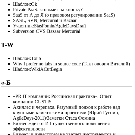
Шаблон:Ok
Private PaaS: кто жмет на кнопку?
SaaS от А до Я (о правовом регулировании SaaS)
SASL, SVN, Mercurial и Bazaar
Участник:StasFomin/AgileDaysDraft
Subversion-CVS-Bazaar-Mercurial
T-W
Шаблон:Tolib
Why I prefer no tabs in source code (Так говорил Виталий)
Шаблон:WikiACutBegin
«-Б
«PR IT-компаний: Российская практика». Опыт
компании CUSTIS
Ахиллес и черепаха. Разумный подход к работе над
крупными клиентскими проектами (Юрий Гугнин,
AgileDays-2011)/Заметки Стаса Фомина
Бизнес ждет от ИТ существенного повышения
эффективности
Бизнесу и инвесторам не хватает инструментов и