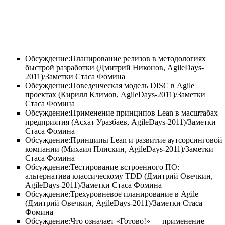
Обсуждение:Планирование релизов в методологиях
быстрой разработки (Дмитрий Никонов, AgileDays-
2011)/Заметки Стаса Фомина
Обсуждение:Поведенческая модель DISC в Agile
проектах (Кирилл Климов, AgileDays-2011)/Заметки
Стаса Фомина
Обсуждение:Применение принципов Lean в масштабах
предприятия (Асхат Уразбаев, AgileDays-2011)/Заметки
Стаса Фомина
Обсуждение:Принципы Lean и развитие аутсорсинговой
компании (Михаил Плискин, AgileDays-2011)/Заметки
Стаса Фомина
Обсуждение:Тестирование встроенного ПО:
альтернатива классическому TDD (Дмитрий Овечкин,
AgileDays-2011)/Заметки Стаса Фомина
Обсуждение:Трехуровневое планирование в Agile
(Дмитрий Овечкин, AgileDays-2011)/Заметки Стаса
Фомина
Обсуждение:Что означает «Готово!» — применение