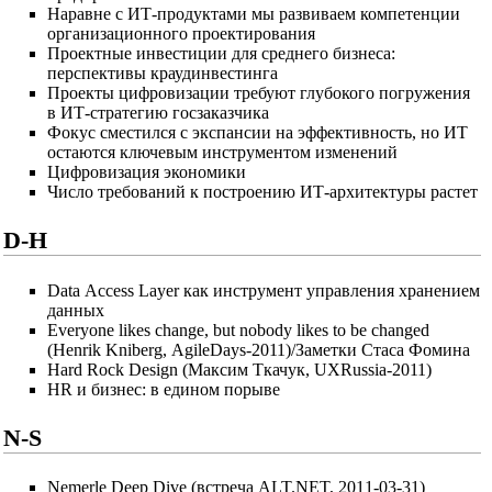
Наравне с ИТ-продуктами мы развиваем компетенции
организационного проектирования
Проектные инвестиции для среднего бизнеса:
перспективы краудинвестинга
Проекты цифровизации требуют глубокого погружения
в ИТ-стратегию госзаказчика
Фокус сместился с экспансии на эффективность, но ИТ
остаются ключевым инструментом изменений
Цифровизация экономики
Число требований к построению ИТ-архитектуры растет
D-H
Data Access Layer как инструмент управления хранением
данных
Everyone likes change, but nobody likes to be changed
(Henrik Kniberg, AgileDays-2011)/Заметки Стаса Фомина
Hard Rock Design (Максим Ткачук, UXRussia-2011)
HR и бизнес: в едином порыве
N-S
Nemerle Deep Dive (встреча ALT.NET, 2011-03-31)