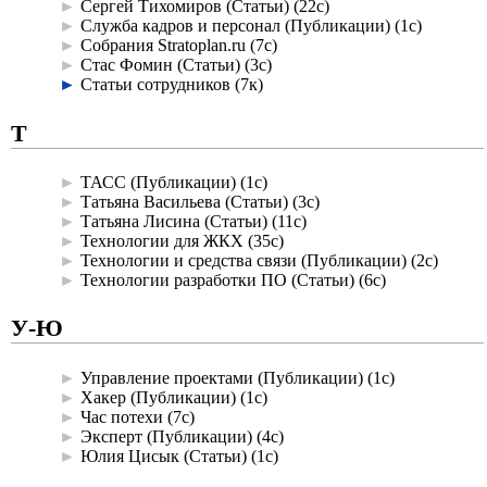
►
Сергей Тихомиров (Статьи)
‎
(22с)
►
Служба кадров и персонал (Публикации)
‎
(1с)
►
Собрания Stratoplan.ru
‎
(7с)
►
Стас Фомин (Статьи)
‎
(3с)
►
Статьи сотрудников
‎
(7к)
Т
►
ТАСС (Публикации)
‎
(1с)
►
Татьяна Васильева (Статьи)
‎
(3с)
►
Татьяна Лисина (Статьи)
‎
(11с)
►
Технологии для ЖКХ
‎
(35с)
►
Технологии и средства связи (Публикации)
‎
(2с)
►
Технологии разработки ПО (Статьи)
‎
(6с)
У-Ю
►
Управление проектами (Публикации)
‎
(1с)
►
Хакер (Публикации)
‎
(1с)
►
Час потехи
‎
(7с)
►
Эксперт (Публикации)
‎
(4с)
►
Юлия Цисык (Статьи)
‎
(1с)