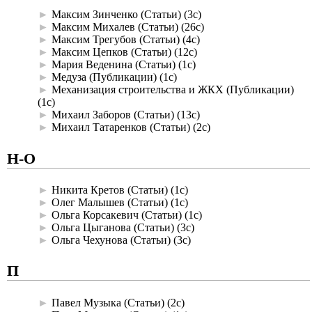
►
Максим Зинченко (Статьи)
‎
(3с)
►
Максим Михалев (Статьи)
‎
(26с)
►
Максим Трегубов (Статьи)
‎
(4с)
►
Максим Цепков (Статьи)
‎
(12с)
►
Мария Веденина (Статьи)
‎
(1с)
►
Медуза (Публикации)
‎
(1с)
►
Механизация строительства и ЖКХ (Публикации)
(1с)
►
Михаил Заборов (Статьи)
‎
(13с)
►
Михаил Татаренков (Статьи)
‎
(2с)
Н-О
►
Никита Кретов (Статьи)
‎
(1с)
►
Олег Малышев (Статьи)
‎
(1с)
►
Ольга Корсакевич (Статьи)
‎
(1с)
►
Ольга Цыганова (Статьи)
‎
(3с)
►
Ольга Чехунова (Статьи)
‎
(3с)
П
►
Павел Музыка (Статьи)
‎
(2с)