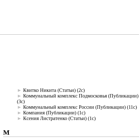
►
Квитко Никита (Статьи)
‎
(2с)
►
Коммунальный комплекс Подмосковья (Публикации)
(3с)
►
Коммунальный комплекс России (Публикации)
‎
(11с)
►
Компания (Публикации)
‎
(1с)
►
Ксения Листратенко (Статьи)
‎
(1с)
М