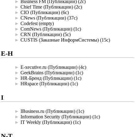
►
Business FM (Публикации)
‎
(2с)
►
Chief Time (Публикации)
‎
(2с)
►
CIO (Публикации)
‎
(6с)
►
CNews (Публикации)
‎
(37с)
►
Codefest
‎
(empty)
►
ComNews (Публикации)
‎
(1с)
►
CRN (Публикации)
‎
(5с)
►
CUSTIS (Заказные ИнформСистемы)
‎
(15с)
E-H
►
E-xecutive.ru (Публикации)
‎
(4с)
►
GeekBrains (Публикации)
‎
(1с)
►
HR-Бренд (Публикации)
‎
(1с)
►
HRspace (Публикации)
‎
(1с)
I
►
IBusiness.ru (Публикации)
‎
(1с)
►
Information Security (Публикации)
‎
(1с)
►
IT Weekly (Публикации)
‎
(1с)
N-T