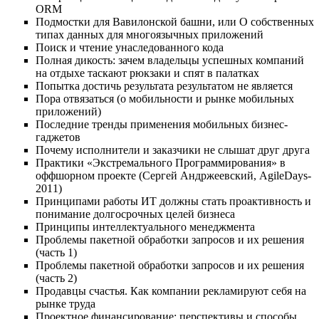
ORM
Подмостки для Вавилонской башни, или О собственных
типах данных для многоязычных приложений
Поиск и чтение унаследованного кода
Полная дикость: зачем владельцы успешных компаний
на отдыхе таскают рюкзаки и спят в палатках
Попытка достичь результата результатом не является
Пора отвязаться (о мобильности и рынке мобильных
приложений)
Последние тренды применения мобильных бизнес-
гаджетов
Почему исполнители и заказчики не слышат друг друга
Практики «Экстремального Программирования» в
оффшорном проекте (Сергей Андржеевский, AgileDays-
2011)
Принципами работы ИТ должны стать проактивность и
понимание долгосрочных целей бизнеса
Принципы интеллектуального менеджмента
Проблемы пакетной обработки запросов и их решения
(часть 1)
Проблемы пакетной обработки запросов и их решения
(часть 2)
Продавцы счастья. Как компании рекламируют себя на
рынке труда
Проектное финансирование: перспективы и способы