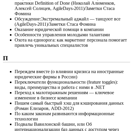
практики Definition of Done (Николай Алименков,
Алексей Солнцев, AgileDays-2011)/Заметки Стаса
Фомина
Обсуждение:Экстремальный аджайл — танцуют все
(AgileDays-2011)/Заметки Стаса Фомина
Оказание юридической помощи в компании
Особенности управления молодыми талантами
Охота на единорога: как маркетинг персонала помогает
привлечь уникальных специалистов
П
Переждем вместе (о влиянии кризиса на иностранные
юридические фирмы в России)
Переключатели функциональности (feature toggles):
виды, преимущества и работа с ними в .NET
Переход к малотиражным решениям — ключевое
изменение в бизнесе компании
Пишем самый быстрый хэш для кэширования данных
(Роман Елизаров, ADD-2012)
По каким законам развиваются информационные
технологии
Подвалы Вавилонской башни, или Об
интернационализации баз данных с доступом через