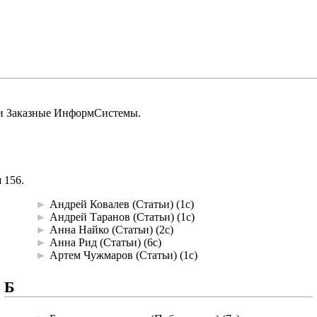
ии
Заказные ИнформСистемы
.
 156.
►
Андрей Ковалев (Статьи)
‎
(1с)
►
Андрей Таранов (Статьи)
‎
(1с)
►
Анна Найко (Статьи)
‎
(2с)
►
Анна Рид (Статьи)
‎
(6с)
►
Артем Чужмаров (Статьи)
‎
(1с)
Б