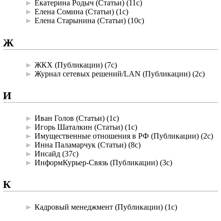
►
Екатерина Родыч (Статьи)
‎
(11с)
►
Елена Сомина (Статьи)
‎
(1с)
►
Елена Старынина (Статьи)
‎
(10с)
Ж
►
ЖКХ (Публикации)
‎
(7с)
►
Журнал сетевых решений/LAN (Публикации)
‎
(2с)
И
►
Иван Голов (Статьи)
‎
(1с)
►
Игорь Шаталкин (Статьи)
‎
(1с)
►
Имущественные отношения в РФ (Публикации)
‎
(2с)
►
Инна Паламарчук (Статьи)
‎
(8с)
►
Инсайд
‎
(37с)
►
ИнформКурьер-Связь (Публикации)
‎
(3с)
К
►
Кадровый менеджмент (Публикации)
‎
(1с)