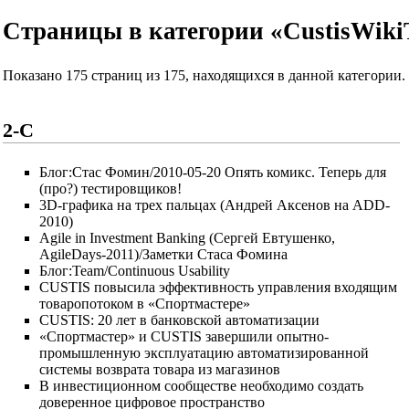
Страницы в категории «CustisWiki
Показано 175 страниц из 175, находящихся в данной категории.
2-C
Блог:Стас Фомин/2010-05-20 Опять комикс. Теперь для
(про?) тестировщиков!
3D-графика на трех пальцах (Андрей Аксенов на ADD-
2010)
Agile in Investment Banking (Сергей Евтушенко,
AgileDays-2011)/Заметки Стаса Фомина
Блог:Team/Continuous Usability
CUSTIS повысила эффективность управления входящим
товаропотоком в «Спортмастере»
CUSTIS: 20 лет в банковской автоматизации
«Спортмастер» и CUSTIS завершили опытно-
промышленную эксплуатацию автоматизированной
системы возврата товара из магазинов
В инвестиционном сообществе необходимо создать
доверенное цифровое пространство