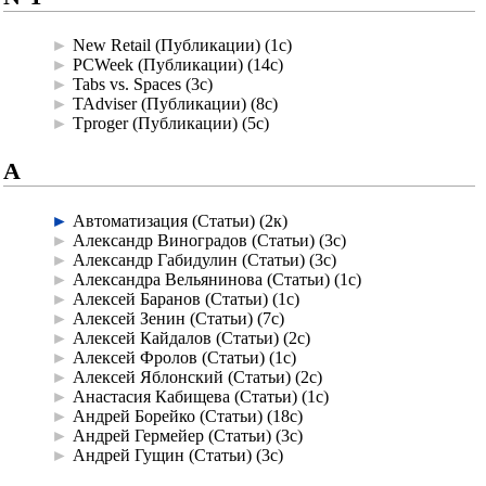
►
New Retail (Публикации)
‎
(1с)
►
PCWeek (Публикации)
‎
(14с)
►
Tabs vs. Spaces
‎
(3с)
►
TAdviser (Публикации)
‎
(8с)
►
Tproger (Публикации)
‎
(5с)
А
►
Автоматизация (Статьи)
‎
(2к)
►
Александр Виноградов (Статьи)
‎
(3с)
►
Александр Габидулин (Статьи)
‎
(3с)
►
Александра Вельянинова (Статьи)
‎
(1с)
►
Алексей Баранов (Статьи)
‎
(1с)
►
Алексей Зенин (Статьи)
‎
(7с)
►
Алексей Кайдалов (Статьи)
‎
(2с)
►
Алексей Фролов (Статьи)
‎
(1с)
►
Алексей Яблонский (Статьи)
‎
(2с)
►
Анастасия Кабищева (Статьи)
‎
(1с)
►
Андрей Борейко (Статьи)
‎
(18с)
►
Андрей Гермейер (Статьи)
‎
(3с)
►
Андрей Гущин (Статьи)
‎
(3с)