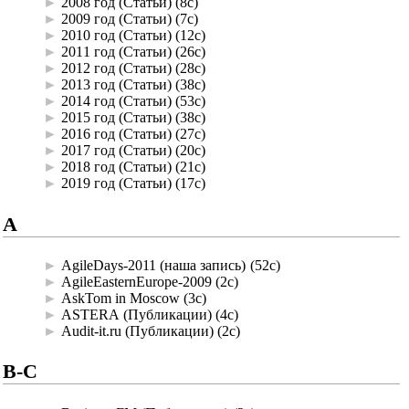
►
2008 год (Статьи)
‎
(8с)
►
2009 год (Статьи)
‎
(7с)
►
2010 год (Статьи)
‎
(12с)
►
2011 год (Статьи)
‎
(26с)
►
2012 год (Статьи)
‎
(28с)
►
2013 год (Статьи)
‎
(38с)
►
2014 год (Статьи)
‎
(53с)
►
2015 год (Статьи)
‎
(38с)
►
2016 год (Статьи)
‎
(27с)
►
2017 год (Статьи)
‎
(20с)
►
2018 год (Статьи)
‎
(21с)
►
2019 год (Статьи)
‎
(17с)
A
►
AgileDays-2011 (наша запись)
‎
(52с)
►
AgileEasternEurope-2009
‎
(2с)
►
AskTom in Moscow
‎
(3с)
►
ASTERA (Публикации)
‎
(4с)
►
Audit-it.ru (Публикации)
‎
(2с)
B-C