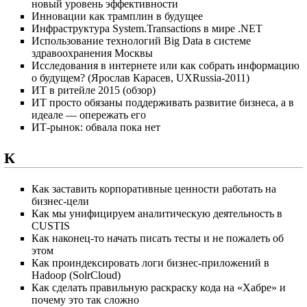
новый уровень эффективности
Инновации как трамплин в будущее
Инфраструктура System.Transactions в мире .NET
Использование технологий Big Data в системе
здравоохранения Москвы
Исследования в интернете или как собрать информацию
о будущем? (Ярослав Карасев, UXRussia-2011)
ИТ в ритейле 2015 (обзор)
ИТ просто обязаны поддерживать развитие бизнеса, а в
идеале — опережать его
ИТ-рынок: обвала пока нет
К
Как заставить корпоративные ценности работать на
бизнес-цели
Как мы унифицируем аналитическую деятельность в
CUSTIS
Как наконец-то начать писать тесты и не пожалеть об
этом
Как проиндексировать логи бизнес-приложений в
Hadoop (SolrCloud)
Как сделать правильную раскраску кода на «Хабре» и
почему это так сложно