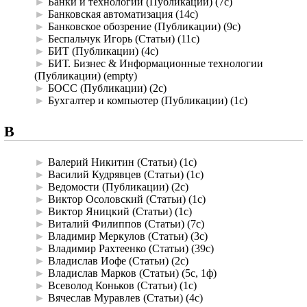
►
Банки и технологии (Публикации)
‎
(7с)
►
Банковская автоматизация
‎
(14с)
►
Банковское обозрение (Публикации)
‎
(9с)
►
Беспальчук Игорь (Статьи)
‎
(11с)
►
БИТ (Публикации)
‎
(4с)
►
БИТ. Бизнес & Информационные технологии
(Публикации)
‎
(empty)
►
БОСС (Публикации)
‎
(2с)
►
Бухгалтер и компьютер (Публикации)
‎
(1с)
В
►
Валерий Никитин (Статьи)
‎
(1с)
►
Василий Кудрявцев (Статьи)
‎
(1с)
►
Ведомости (Публикации)
‎
(2с)
►
Виктор Осоловский (Статьи)
‎
(1с)
►
Виктор Яницкий (Статьи)
‎
(1с)
►
Виталий Филиппов (Статьи)
‎
(7с)
►
Владимир Меркулов (Статьи)
‎
(3с)
►
Владимир Рахтеенко (Статьи)
‎
(39с)
►
Владислав Иофе (Статьи)
‎
(2с)
►
Владислав Марков (Статьи)
‎
(5с, 1ф)
►
Всеволод Коньков (Статьи)
‎
(1с)
►
Вячеслав Муравлев (Статьи)
‎
(4с)