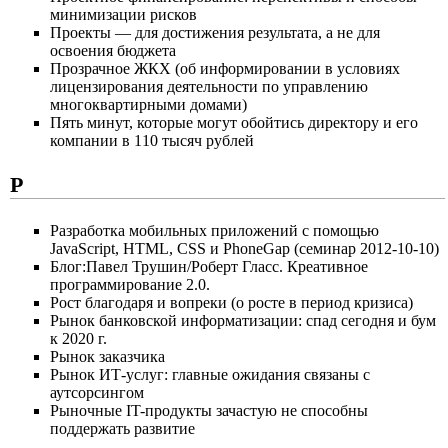
минимизации рисков
Проекты — для достижения результата, а не для
освоения бюджета
Прозрачное ЖКХ (об информировании в условиях
лицензирования деятельности по управлению
многоквартирными домами)
Пять минут, которые могут обойтись директору и его
компании в 110 тысяч рублей
Р
Разработка мобильных приложений с помощью
JavaScript, HTML, CSS и PhoneGap (семинар 2012-10-10)
Блог:Павел Трушин/Роберт Гласс. Креативное
программирование 2.0.
Рост благодаря и вопреки (о росте в период кризиса)
Рынок банковской информатизации: спад сегодня и бум
к 2020 г.
Рынок заказчика
Рынок ИТ-услуг: главные ожидания связаны с
аутсорсингом
Рыночные IT-продукты зачастую не способны
поддержать развитие