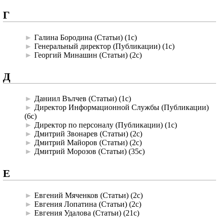
Г
►
Галина Бородина (Статьи)
‎
(1с)
►
Генеральный директор (Публикации)
‎
(1с)
►
Георгий Минашин (Статьи)
‎
(2с)
Д
►
Даниил Вълчев (Статьи)
‎
(1с)
►
Директор Информационной Службы (Публикации)
(6с)
►
Директор по персоналу (Публикации)
‎
(1с)
►
Дмитрий Звонарев (Статьи)
‎
(2с)
►
Дмитрий Майоров (Статьи)
‎
(2с)
►
Дмитрий Морозов (Статьи)
‎
(35с)
Е
►
Евгений Мяченков (Статьи)
‎
(2с)
►
Евгения Лопатина (Статьи)
‎
(2с)
►
Евгения Удалова (Статьи)
‎
(21с)