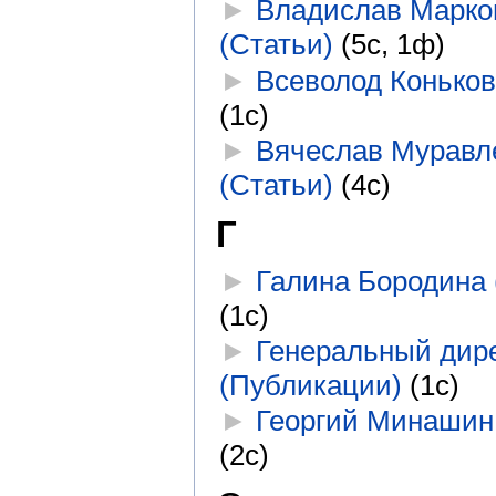
►
Владислав Марко
(Статьи)
‎
(5с, 1ф)
►
Всеволод Коньков
(1с)
►
Вячеслав Муравл
(Статьи)
‎
(4с)
Г
►
Галина Бородина 
(1с)
►
Генеральный дир
(Публикации)
‎
(1с)
►
Георгий Минашин 
(2с)