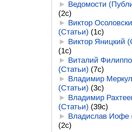
►
Ведомости (Публ
(2с)
►
Виктор Осоловск
(Статьи)
‎
(1с)
►
Виктор Яницкий (
(1с)
►
Виталий Филиппо
(Статьи)
‎
(7с)
►
Владимир Мерку
(Статьи)
‎
(3с)
►
Владимир Рахтее
(Статьи)
‎
(39с)
►
Владислав Иофе 
(2с)