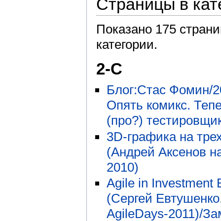
Страницы в кат
Показано 175 страни
категории.
2-C
Блог:Стас Фомин/2
Опять комикс. Теп
(про?) тестировщи
3D-графика на тре
(Андрей Аксенов н
2010)
Agile in Investment
(Сергей Евтушенко
AgileDays-2011)/За