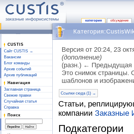
категория
обсуждение
Категория:CustisWik
CUSTIS
Версия от 20:24, 23 ок
Сайт CUSTIS →
(дополнение)
Вакансии
Блог команды
(разн.) ← Предыдущая |
Архив событий
Это снимок страницы. 
Архив публикаций
шаблонов и изображен
Навигация
Перейти к:
навигация
,
поиск
Заглавная страница
Ссылки сюда (1) →
Свежие правки
Случайная статья
Статьи, реплицирую
Справка
компании
Заказные
Поиск
Подкатегории