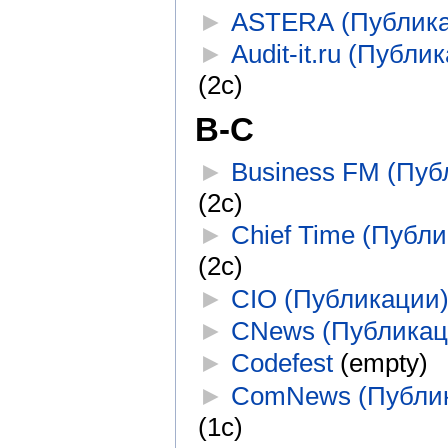
►
ASTERA (Публик
►
Audit-it.ru (Публи
(2с)
B-C
►
Business FM (Пуб
(2с)
►
Chief Time (Публ
(2с)
►
CIO (Публикации
►
CNews (Публикац
►
Codefest
‎
(empty)
►
ComNews (Публи
(1с)