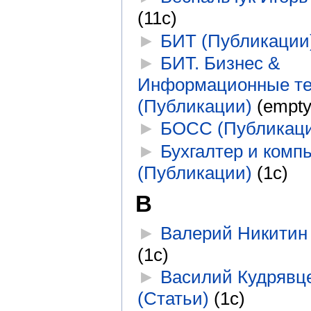
(11с)
►
БИТ (Публикации
►
БИТ. Бизнес &
Информационные те
(Публикации)
‎
(empty
►
БОСС (Публикац
►
Бухгалтер и комп
(Публикации)
‎
(1с)
В
►
Валерий Никитин 
(1с)
►
Василий Кудрявц
(Статьи)
‎
(1с)