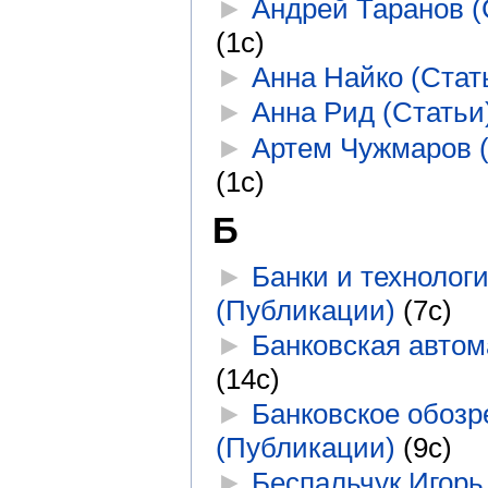
►
Андрей Таранов (
(1с)
►
Анна Найко (Стат
►
Анна Рид (Статьи
►
Артем Чужмаров 
(1с)
Б
►
Банки и технолог
(Публикации)
‎
(7с)
►
Банковская автом
(14с)
►
Банковское обозр
(Публикации)
‎
(9с)
►
Беспальчук Игорь