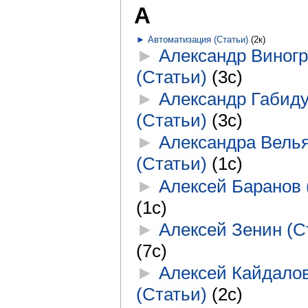
А
►
Автоматизация (Статьи)
‎
(2к)
►
Александр Виног
(Статьи)
‎
(3с)
►
Александр Габид
(Статьи)
‎
(3с)
►
Александра Вель
(Статьи)
‎
(1с)
►
Алексей Баранов 
(1с)
►
Алексей Зенин (С
(7с)
►
Алексей Кайдало
(Статьи)
‎
(2с)