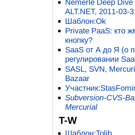
Nemerle Deep Dive 
ALT.NET, 2011-03-3
Шаблон:Ok
Private PaaS: кто ж
кнопку?
SaaS от А до Я (о 
регулировании Saa
SASL, SVN, Mercuri
Bazaar
Участник:StasFomin
Subversion-CVS-Ba
Mercurial
T-W
Шаблон:Tolib