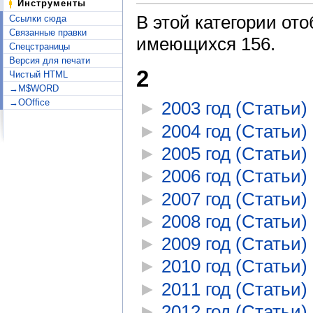
Инструменты
В этой категории от
Ссылки сюда
Связанные правки
имеющихся 156.
Спецстраницы
Версия для печати
2
Чистый HTML
→M$WORD
→OOffice
►
2003 год (Статьи)
‎
►
2004 год (Статьи)
‎
►
2005 год (Статьи)
‎
►
2006 год (Статьи)
‎
►
2007 год (Статьи)
‎
►
2008 год (Статьи)
‎
►
2009 год (Статьи)
‎
►
2010 год (Статьи)
‎
►
2011 год (Статьи)
‎
►
2012 год (Статьи)
‎