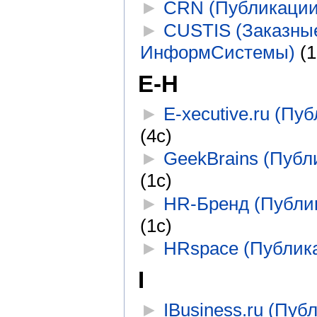
►
CRN (Публикации
►
CUSTIS (Заказны
ИнформСистемы)
‎
(1
E-H
►
E-xecutive.ru (Пу
(4с)
►
GeekBrains (Публ
(1с)
►
HR-Бренд (Публи
(1с)
►
HRspace (Публик
I
►
IBusiness.ru (Пуб