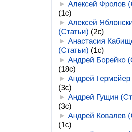
►
Алексей Фролов (
(1с)
►
Алексей Яблонск
(Статьи)
‎
(2с)
►
Анастасия Кабищ
(Статьи)
‎
(1с)
►
Андрей Борейко (
(18с)
►
Андрей Гермейер 
(3с)
►
Андрей Гущин (Ст
(3с)
►
Андрей Ковалев (
(1с)