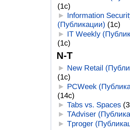
(1с)
►
Information Securit
(Публикации)
‎
(1с)
►
IT Weekly (Публи
(1с)
N-T
►
New Retail (Публ
(1с)
►
PCWeek (Публика
(14с)
►
Tabs vs. Spaces
‎
(3
►
TAdviser (Публик
►
Tproger (Публика