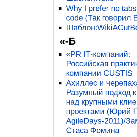
Why I prefer no tabs
code (Так говорил 
Шаблон:WikiACutB
«-Б
«PR IT-компаний:
Российская практи
компании CUSTIS
Ахиллес и черепах
Разумный подход к
над крупными кли
проектами (Юрий Г
AgileDays-2011)/За
Стаса Фомина