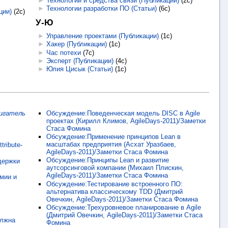
►
Технологии и средства связи (Публикации)
‎
(2с)
►
Технологии разработки ПО (Статьи)
‎
(6с)
ции)
‎
(2с)
У-Ю
►
Управление проектами (Публикации)
‎
(1с)
►
Хакер (Публикации)
‎
(1с)
►
Час потехи
‎
(7с)
►
Эксперт (Публикации)
‎
(4с)
►
Юлия Цисык (Статьи)
‎
(1с)
вигатель
Обсуждение:Поведенческая модель DISC в Agile
проектах (Кирилл Климов, AgileDays-2011)/Заметки
Стаса Фомина
Обсуждение:Применение принципов Lean в
масштабах предприятия (Асхат Уразбаев,
ribute-
AgileDays-2011)/Заметки Стаса Фомина
Обсуждение:Принципы Lean и развитие
держки
аутсорсинговой компании (Михаил Плискин,
AgileDays-2011)/Заметки Стаса Фомина
мии и
Обсуждение:Тестирование встроенного ПО:
альтернатива классическому TDD (Дмитрий
Овечкин, AgileDays-2011)/Заметки Стаса Фомина
Обсуждение:Трехуровневое планирование в Agile
(Дмитрий Овечкин, AgileDays-2011)/Заметки Стаса
олжна
Фомина