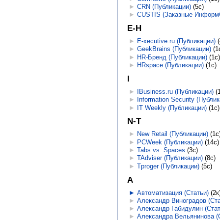
►
CRN (Публикации)
‎
(5с)
►
CUSTIS (Заказные Информ
E-H
►
E-xecutive.ru (Публикации)
‎
►
GeekBrains (Публикации)
‎
(1
►
HR-Бренд (Публикации)
‎
(1с
►
HRspace (Публикации)
‎
(1с)
I
►
IBusiness.ru (Публикации)
‎
(
►
Information Security (Публи
►
IT Weekly (Публикации)
‎
(1с)
N-T
►
New Retail (Публикации)
‎
(1с
►
PCWeek (Публикации)
‎
(14с)
►
Tabs vs. Spaces
‎
(3с)
►
TAdviser (Публикации)
‎
(8с)
►
Tproger (Публикации)
‎
(5с)
А
►
Автоматизация (Статьи)
‎
(2к
►
Александр Виноградов (Ста
►
Александр Габидулин (Стат
►
Александра Вельянинова (