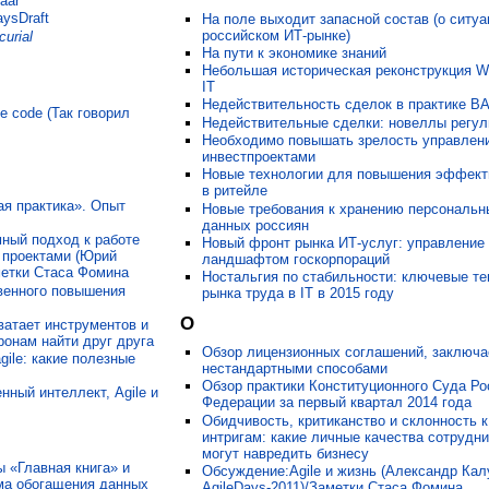
aar
ysDraft
На поле выходит запасной состав (о ситуа
российском ИТ-рынке)
urial
На пути к экономике знаний
Небольшая историческая реконструкция W
IT
Недействительность сделок в практике В
ce code (Так говорил
Недействительные сделки: новеллы регу
Необходимо повышать зрелость управлен
инвестпроектами
Новые технологии для повышения эффект
в ритейле
ая практика». Опыт
Новые требования к хранению персональн
данных россиян
ный подход к работе
Новый фронт рынка ИТ-услуг: управление
 проектами (Юрий
ландшафтом госкорпораций
аметки Стаса Фомина
Ностальгия по стабильности: ключевые т
венного повышения
рынка труда в IT в 2015 году
О
ватает инструментов и
онам найти друг друга
Обзор лицензионных соглашений, заключ
gile: какие полезные
нестандартными способами
Обзор практики Конституционного Суда Ро
нный интеллект, Agile и
Федерации за первый квартал 2014 года
Обидчивость, критиканство и склонность к
интригам: какие личные качества сотрудн
могут навредить бизнесу
 «Главная книга» и
Обсуждение:Agile и жизнь (Александр Кал
ма обогащения данных
AgileDays-2011)/Заметки Стаса Фомина