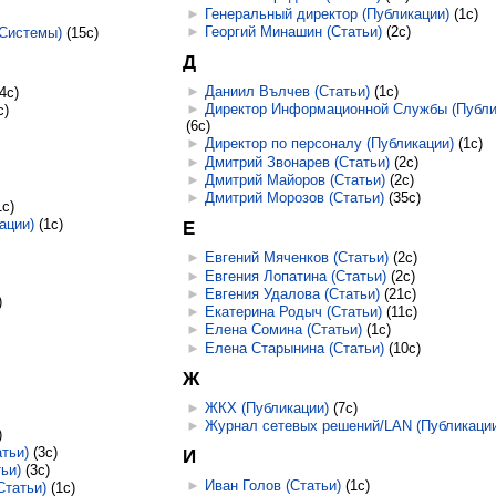
►
Генеральный директор (Публикации)
‎
(1с)
►
Георгий Минашин (Статьи)
‎
(2с)
Системы)
‎
(15с)
Д
►
Даниил Вълчев (Статьи)
‎
(1с)
(4с)
►
Директор Информационной Службы (Публи
с)
(6с)
)
►
Директор по персоналу (Публикации)
‎
(1с)
►
Дмитрий Звонарев (Статьи)
‎
(2с)
►
Дмитрий Майоров (Статьи)
‎
(2с)
►
Дмитрий Морозов (Статьи)
‎
(35с)
1с)
кации)
‎
(1с)
Е
►
Евгений Мяченков (Статьи)
‎
(2с)
►
Евгения Лопатина (Статьи)
‎
(2с)
►
Евгения Удалова (Статьи)
‎
(21с)
)
►
Екатерина Родыч (Статьи)
‎
(11с)
►
Елена Сомина (Статьи)
‎
(1с)
►
Елена Старынина (Статьи)
‎
(10с)
Ж
►
ЖКХ (Публикации)
‎
(7с)
►
Журнал сетевых решений/LAN (Публикации
)
тьи)
‎
(3с)
И
ьи)
‎
(3с)
►
Иван Голов (Статьи)
‎
(1с)
Статьи)
‎
(1с)