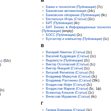
Б
►
Банки и технологии (Публикации)
‎
(7с)
►
Банковская автоматизация
‎
(14с)
►
Банковское обозрение (Публикации)
‎
(9с)
►
Беспальчук Игорь (Статьи)
‎
(11с)
►
БИТ (Публикации)
‎
(4с)
►
БИТ. Бизнес & Информационные технолог
(Публикации)
‎
(empty)
►
БОСС (Публикации)
‎
(2с)
►
Бухгалтер и компьютер (Публикации)
‎
(1с)
В
►
Валерий Никитин (Статьи)
‎
(1с)
►
Василий Кудрявцев (Статьи)
‎
(1с)
►
Ведомости (Публикации)
‎
(2с)
ь)
‎
(52с)
►
Виктор Осоловский (Статьи)
‎
(1с)
)
►
Виктор Яницкий (Статьи)
‎
(1с)
►
Виталий Филиппов (Статьи)
‎
(7с)
►
Владимир Меркулов (Статьи)
‎
(3с)
►
Владимир Рахтеенко (Статьи)
‎
(39с)
►
Владислав Иофе (Статьи)
‎
(2с)
►
Владислав Марков (Статьи)
‎
(5с, 1ф)
(2с)
►
Всеволод Коньков (Статьи)
‎
(1с)
)
►
Вячеслав Муравлев (Статьи)
‎
(4с)
Г
►
Галина Бородина (Статьи)
‎
(1с)