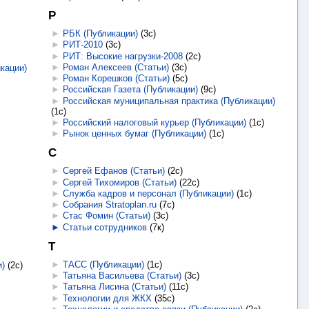
Р
►
РБК (Публикации)
‎
(3с)
►
РИТ-2010
‎
(3с)
►
РИТ: Высокие нагрузки-2008
‎
(2с)
►
Роман Алексеев (Статьи)
‎
(3с)
кации)
►
Роман Корешков (Статьи)
‎
(5с)
►
Российская Газета (Публикации)
‎
(9с)
►
Российская муниципальная практика (Публикации)
(1с)
►
Российский налоговый курьер (Публикации)
‎
(1с)
►
Рынок ценных бумаг (Публикации)
‎
(1с)
С
►
Сергей Ефанов (Статьи)
‎
(2с)
►
Сергей Тихомиров (Статьи)
‎
(22с)
►
Служба кадров и персонал (Публикации)
‎
(1с)
►
Собрания Stratoplan.ru
‎
(7с)
►
Стас Фомин (Статьи)
‎
(3с)
►
Статьи сотрудников
‎
(7к)
Т
►
ТАСС (Публикации)
‎
(1с)
)
‎
(2с)
►
Татьяна Васильева (Статьи)
‎
(3с)
►
Татьяна Лисина (Статьи)
‎
(11с)
►
Технологии для ЖКХ
‎
(35с)