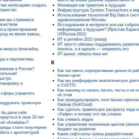
тве необходимо создать
Инновации как трамплин в будущее
транство
Инфраструктура System.Transactions в ми
Использование технологий Big Data в сис
ния мы стремимся
здравоохранения Москвы
качеством
Исследования в интернете или как собрат
еса проектирование
информацию о будущем? (Ярослав Карасе
дход не менее важны,
UXRussia-2011)
ИТ в ритейле 2015 (обзор)
ИТ просто обязаны поддерживать развити
 и минусы блокчейна
бизнеса, а в идеале — опережать его
8
ИТ-рынок: обвала пока нет
ода и перспективы
К
зование в России?
Как заставить корпоративные ценности раб
уальным!
бизнес-цели
быстро
Как мы унифицируем аналитическую деят
тажировку и
в CUSTIS
Как наконец-то начать писать тесты и не 
Т-сферы управлять
об этом
Как проиндексировать логи бизнес-прилож
 подружить проектную
Hadoop (SolrCloud)
Как сделать правильную раскраску кода н
 бы дали себе
«Хабре» и почему это так сложно
ернуться в свои 18 лет
Как снимать видео
вой «Алибаба»?
Как управление жизненным циклом увелич
вреды стали популярнее
бюджет на развитие
бота с архитектурой
Какие софтскилы нужны разработчикам