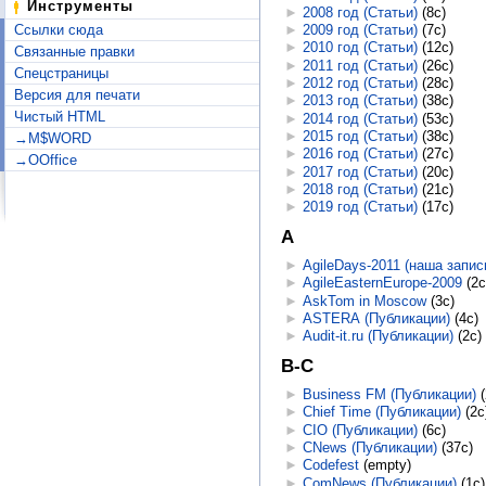
Инструменты
►
2008 год (Статьи)
‎
(8с)
Ссылки сюда
►
2009 год (Статьи)
‎
(7с)
►
2010 год (Статьи)
‎
(12с)
Связанные правки
►
2011 год (Статьи)
‎
(26с)
Спецстраницы
►
2012 год (Статьи)
‎
(28с)
Версия для печати
►
2013 год (Статьи)
‎
(38с)
Чистый HTML
►
2014 год (Статьи)
‎
(53с)
►
2015 год (Статьи)
‎
(38с)
→M$WORD
►
2016 год (Статьи)
‎
(27с)
→OOffice
►
2017 год (Статьи)
‎
(20с)
►
2018 год (Статьи)
‎
(21с)
►
2019 год (Статьи)
‎
(17с)
A
►
AgileDays-2011 (наша запис
►
AgileEasternEurope-2009
‎
(2с
►
AskTom in Moscow
‎
(3с)
►
ASTERA (Публикации)
‎
(4с)
►
Audit-it.ru (Публикации)
‎
(2с)
B-C
►
Business FM (Публикации)
‎
►
Chief Time (Публикации)
‎
(2с
►
CIO (Публикации)
‎
(6с)
►
CNews (Публикации)
‎
(37с)
►
Codefest
‎
(empty)
►
ComNews (Публикации)
‎
(1с)