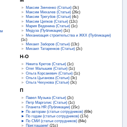
►
Максим Зинченко (Статьи)
‎
(3с)
►
Максим Михалев (Статьи)
‎
(26с)
►
Максим Трегубов (Статьи)
‎
(4с)
►
Максим Цепков (Статьи)
‎
(12с)
►
Мария Веденина (Статьи)
‎
(1с)
►
Медуза (Публикации)
‎
(1с)
ии
►
Механизация строительства и ЖКХ (Публикации)
(1с)
►
Михаил Заборов (Статьи)
‎
(13с)
►
Михаил Татаренков (Статьи)
‎
(2с)
Н-О
►
Никита Кретов (Статьи)
‎
(1с)
►
Олег Малышев (Статьи)
‎
(1с)
►
Ольга Корсакевич (Статьи)
‎
(1с)
►
Ольга Цыганова (Статьи)
‎
(3с)
►
Ольга Чехунова (Статьи)
‎
(3с)
П
►
Павел Музыка (Статьи)
‎
(2с)
►
Петр Марголис (Статьи)
‎
(1с)
►
Планета HR (Публикации)
‎
(15с)
►
По авторам (статьи сотрудников)
‎
(69к)
►
По годам (статьи сотрудников)
‎
(17к)
►
По СМИ (статьи сотрудников)
‎
(84к)
►
Приглашаем!
‎
(21с)