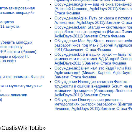
Обсуждение:Agile — вид из окна тренажёр
автоматизированная
(Алексей Солнцев, AgileDays-2011)/Замеч
ансовых операций»
Стаса Фомина
Обсуждение:Agile. Путь от хаоса к потоку
овщиков
Алименков, AgileDays-2011)/Заметки Стас
11 августа
Обсуждение:Lean Startup — системный по
разработке новых продуктов (Никита Фили
AgileDays-2011)/Заметки Стаса Фомина
Обсуждение:Mac AppStore - спасение неб
к убедить молодых
разработчиков под Мак? (Сергей Кудряшо
свою сторону
2011)/Замечания Стаса Фомина
ERP-систем (Россия)
Обсуждение:Все в ваших руках — быть го
оры в сфере IT:
изменениям в системах БД (Андрей Совцо
в на софт
AgileDays-2011 )/Заметки Стаса Фомина
Обсуждение:Зачем нам это надо? или Как
Agile команде! (Михаил Карпов, AgileDays-
ем и как нанимать бывших
Заметки Стаса Фомина
Обсуждение:Наследие капитана Флинта 
ужны мультикультурные
трудности и ошибки внедрения Scrum на 
ы
компании Промедичи (Александр Лесневск
AgileDays-2011)/Заметки Стаса
чении лицензии
)
Обсуждение:Планирование релизов в
методологиях быстрой разработки (Дмитр
Никонов, AgileDays-2011)/Заметки Стаса 
CustisWikiToLib»