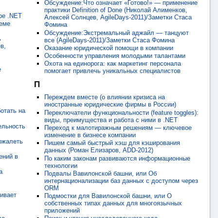
Обсуждение:Что означает «Готово!» — применение
практики Definition of Done (Николай Алименков,
ре .NET
Алексей Солнцев, AgileDays-2011)/Заметки Стаса
теме
Фомина
Обсуждение:Экстремальный аджайл — танцуют
ь
все (AgileDays-2011)/Заметки Стаса Фомина
в,
Оказание юридической помощи в компании
Особенности управления молодыми талантами
Охота на единорога: как маркетинг персонала
е
помогает привлечь уникальных специалистов
П
Переждем вместе (о влиянии кризиса на
иностранные юридические фирмы в России)
отать на
Переключатели функциональности (feature toggles):
виды, преимущества и работа с ними в .NET
ельность
Переход к малотиражным решениям — ключевое
изменение в бизнесе компании
пожалеть
Пишем самый быстрый хэш для кэширования
данных (Роман Елизаров, ADD-2012)
ений в
По каким законам развиваются информационные
технологии
а
Подвалы Вавилонской башни, или Об
интернационализации баз данных с доступом через
ORM
ивает
Подмостки для Вавилонской башни, или О
собственных типах данных для многоязычных
приложений