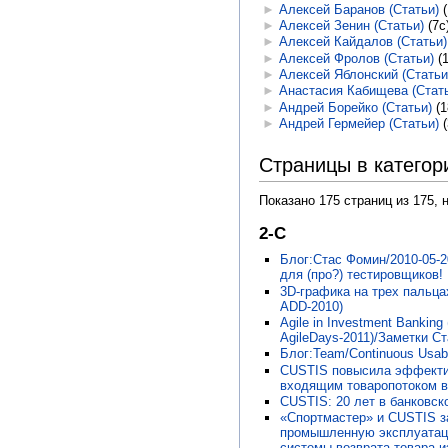
►
Алексей Баранов (Статьи)
‎
►
Алексей Зенин (Статьи)
‎
(7с
►
Алексей Кайдалов (Статьи)
►
Алексей Фролов (Статьи)
‎
(
►
Алексей Яблонский (Статьи
►
Анастасия Кабищева (Стат
►
Андрей Борейко (Статьи)
‎
(1
►
Андрей Гермейер (Статьи)
‎
Страницы в категори
Показано 175 страниц из 175, 
2-C
Блог:Стас Фомин/2010-05-2
для (про?) тестировщиков!
3D-графика на трех пальца
ADD-2010)
Agile in Investment Bankin
AgileDays-2011)/Заметки С
Блог:Team/Continuous Usabi
CUSTIS повысила эффекти
входящим товаропотоком в
CUSTIS: 20 лет в банковск
«Спортмастер» и CUSTIS з
промышленную эксплуатац
системы возврата товара и