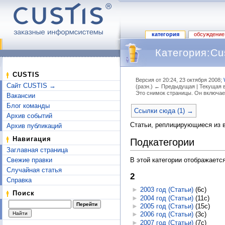
категория
обсуждение
Категория:Cus
CUSTIS
Версия от 20:24, 23 октября 2008;
Сайт CUSTIS →
(разн.) ← Предыдущая | Текущая в
Это снимок страницы. Он включае
Вакансии
Перейти к:
навигация
,
поиск
Блог команды
Ссылки сюда (1) →
Архив событий
Статьи, реплицирующиеся из 
Архив публикаций
Навигация
Подкатегории
Заглавная страница
Свежие правки
В этой категории отображаетс
Случайная статья
2
Справка
►
2003 год (Статьи)
‎
(6с)
Поиск
►
2004 год (Статьи)
‎
(11с)
►
2005 год (Статьи)
‎
(15с)
►
2006 год (Статьи)
‎
(3с)
►
2007 год (Статьи)
‎
(7с)