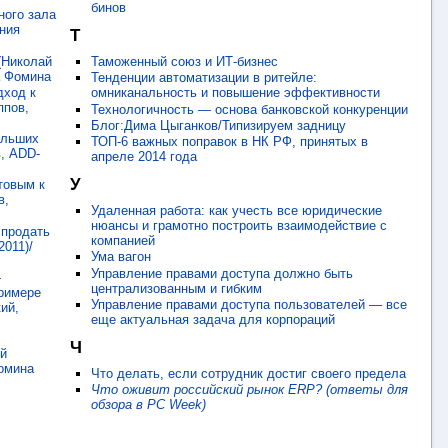
бинов
ного зала
ания
Т
 (Николай
Таможенный союз и ИТ-бизнес
а Фомина
Тенденции автоматизации в ритейле:
дход к
омниканальность и повышение эффективности
ппов,
Технологичность — основа банковской конкуренции
Блог:Дима Цыганков/Типизируем задницу
ольших
ТОП-6 важных поправок в НК РФ, принятых в
в, ADD-
апреле 2014 года
У
товым к
в,
Удаленная работа: как учесть все юридические
нюансы и грамотно построить взаимодействие с
 продать
компанией
2011)/
Ума вагон
Управление правами доступа должно быть
—
централизованным и гибким
примере
Управление правами доступа пользователей — все
ий,
еще актуальная задача для корпораций
Ч
ий
Фомина
Что делать, если сотрудник достиг своего предела
Что оживит российский рынок ERP? (ответы для
обзора в PC Week)