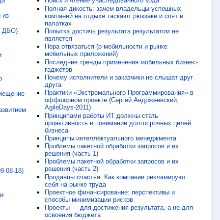
да
Поиск и чтение унаследованного кода
Полная дикость: зачем владельцы успешных
 из
компаний на отдыхе таскают рюкзаки и спят в
палатках
х ДБО)
Попытка достичь результата результатом не
является
Пора отвязаться (о мобильности и рынке
мобильных приложений)
и
Последние тренды применения мобильных бизнес-
гаджетов
Почему исполнители и заказчики не слышат друг
о
друга
Практики «Экстремального Программирования» в
амещение
оффшорном проекте (Сергей Андржеевский,
AgileDays-2011)
азвитием
Принципами работы ИТ должны стать
проактивность и понимание долгосрочных целей
бизнеса
Принципы интеллектуального менеджмента
Проблемы пакетной обработки запросов и их
решения (часть 1)
Проблемы пакетной обработки запросов и их
решения (часть 2)
9-08-18)
Продавцы счастья. Как компании рекламируют
себя на рынке труда
Проектное финансирование: перспективы и
 и
способы минимизации рисков
Проекты — для достижения результата, а не для
освоения бюджета