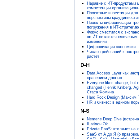
Наравне с ИТ-продуктами 
компетенции организационн
Проектные инвестиции для 
перспективы краудинвести
Проекты цифровизации тре
погружения в ИТ-стратегию
Фокус сместился с экспан
но ИТ остаются ключевым
изменений
Цифровизация экономики
Число требований к постр
растет
D-H
Data Access Layer как инс
хранением данных
Everyone likes change, but n
changed (Henrik Kniberg, Ag
Стаса Фомина
Hard Rock Design (Максим 
HR и бизнес: в едином пор
N-S
Nemerle Deep Dive (встреча
Шаблон:Ok
Private PaaS: кто жмет на 
SaaS от А до Я (о правово