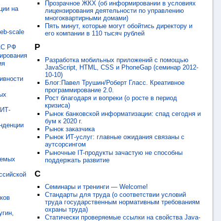
Прозрачное ЖКХ (об информировании в условиях
ции на
лицензирования деятельности по управлению
многоквартирными домами)
Пять минут, которые могут обойтись директору и
eb-scale
его компании в 110 тысяч рублей
Р
АС РФ
лирования
Разработка мобильных приложений с помощью
ия
JavaScript, HTML, CSS и PhoneGap (семинар 2012-
10-10)
ивности
Блог:Павел Трушин/Роберт Гласс. Креативное
программирование 2.0.
ых
Рост благодаря и вопреки (о росте в период
кризиса)
 ИТ-
Рынок банковской информатизации: спад сегодня и
бум к 2020 г.
енденции
Рынок заказчика
Рынок ИТ-услуг: главные ожидания связаны с
аутсорсингом
Рыночные IT-продукты зачастую не способны
аемых
поддержать развитие
С
ссийской
Семинары и тренинги — Welcome!
Стандарты для труда (о соответствии условий
иков
труда государственным нормативным требованиям
охраны труда)
угин,
Статически проверяемые ссылки на свойства Java-