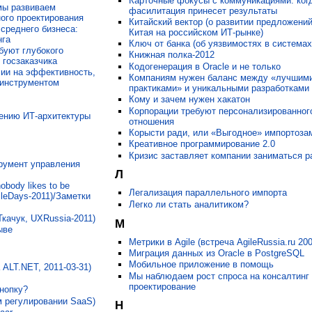
Карточные фокусы с коммуникациями: ког
мы развиваем
фасилитация принесет результаты
ого проектирования
Китайский вектор (о развитии предложений
среднего бизнеса:
Китая на российском ИТ-рынке)
нга
Ключ от банка (об уязвимостях в система
буют глубокого
Книжная полка-2012
 госзаказчика
Кодогенерация в Oracle и не только
сии на эффективность,
Компаниям нужен баланс между «лучшим
 инструментом
практиками» и уникальными разработками
Кому и зачем нужен хакатон
Корпорации требуют персонализированног
оению ИТ-архитектуры
отношения
Корысти ради, или «Выгодное» импортоз
Креативное программирование 2.0
Кризис заставляет компании заниматься р
трумент управления
Л
obody likes to be
Легализация параллельного импорта
ileDays-2011)/Заметки
Легко ли стать аналитиком?
Ткачук, UXRussia-2011)
М
ыве
Метрики в Agile (встреча AgileRussia.ru 200
Миграция данных из Oracle в PostgreSQL
Мобильное приложение в помощь
 ALT.NET, 2011-03-31)
Мы наблюдаем рост спроса на консалтинг
проектирование
кнопку?
м регулировании SaaS)
Н