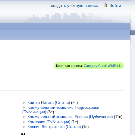
создать учётную запись
Войти
Короткая ссылка:
Category:CustisWikiToLib
►
Квитко Никита (Статьи)
‎
(2с)
►
Коммунальный комплекс Подмосковья
(Публикации)
‎
(3с)
►
Коммунальный комплекс России (Публикации)
‎
(11с)
►
Компания (Публикации)
‎
(1с)
►
Ксения Листратенко (Статьи)
‎
(1с)
М