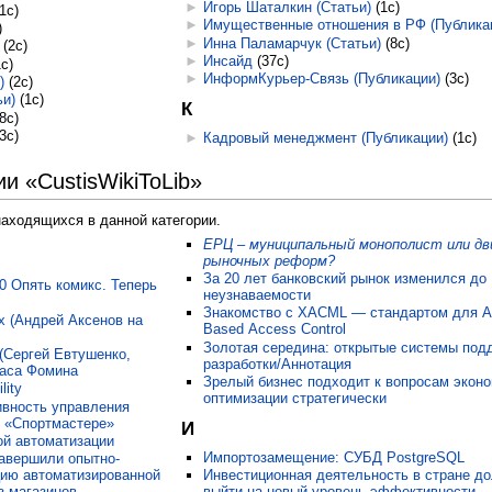
►
Игорь Шаталкин (Статьи)
‎
(1с)
(1с)
►
Имущественные отношения в РФ (Публика
)
►
Инна Паламарчук (Статьи)
‎
(8с)
‎
(2с)
►
Инсайд
‎
(37с)
1с)
►
ИнформКурьер-Связь (Публикации)
‎
(3с)
)
‎
(2с)
ьи)
‎
(1с)
К
8с)
(3с)
►
Кадровый менеджмент (Публикации)
‎
(1с)
и «CustisWikiToLib»
находящихся в данной категории.
ЕРЦ – муниципальный монополист или д
рыночных реформ?
За 20 лет банковский рынок изменился до
0 Опять комикс. Теперь
неузнаваемости
Знакомство с XACML — стандартом для Att
х (Андрей Аксенов на
Based Access Control
Золотая середина: открытые системы под
g (Сергей Евтушенко,
разработки/Аннотация
таса Фомина
Зрелый бизнес подходит к вопросам эконо
lity
оптимизации стратегически
вность управления
 «Спортмастере»
И
ой автоматизации
Импортозамещение: СУБД PostgreSQL
авершили опытно-
ию автоматизированной
Инвестиционная деятельность в стране д
з магазинов
выйти на новый уровень эффективности