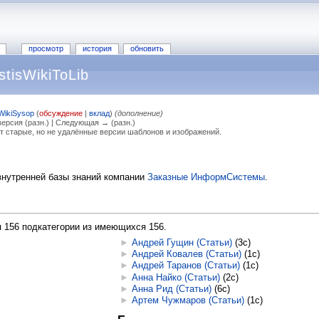
просмотр
история
обновить
tisWikiToLib
WikiSysop
(
обсуждение
|
вклад
)
(дополнение)
ерсия (разн.) | Следующая → (разн.)
т старые, но не удалённые версии шаблонов и изображений.
внутренней базы знаний компании
Заказные ИнформСистемы
.
я 156 подкатегории из имеющихся 156.
►
Андрей Гущин (Статьи)
‎
(3с)
►
Андрей Ковалев (Статьи)
‎
(1с)
►
Андрей Таранов (Статьи)
‎
(1с)
►
Анна Найко (Статьи)
‎
(2с)
►
Анна Рид (Статьи)
‎
(6с)
►
Артем Чужмаров (Статьи)
‎
(1с)