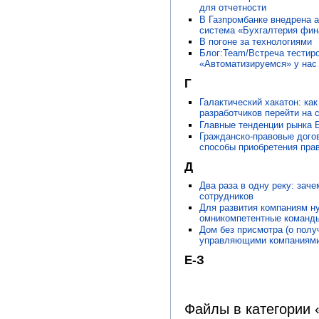
для отчетности
В Газпромбанке внедрена 
система «Бухгалтерия фин
В погоне за технологиями
Блог:Team/Встреча тестир
«Автоматизируемся» у нас 
Г
Галактический хакатон: ка
разработчиков перейти на 
Главные тенденции рынка 
Гражданско-правовые догов
способы приобретения пра
Д
Два раза в одну реку: зач
сотрудников
Для развития компаниям н
омникомпетентные команд
Дом без присмотра (о полу
управляющими компаниями
Е-З
Файлы в категории «