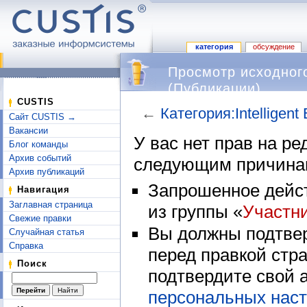
категория
обсуждение
Просмотр исходного 
(Публикации)
CUSTIS
←
Категория:Intelligent
Сайт CUSTIS →
Перейти к:
навигация
,
поиск
Вакансии
У вас нет прав на р
Блог команды
Архив событий
следующим причина
Архив публикаций
Запрошенное дейст
Навигация
Заглавная страница
из группы «
Участн
Свежие правки
Вы должны подтвер
Случайная статья
Справка
перед правкой стр
Поиск
подтвердите свой 
персональных наст