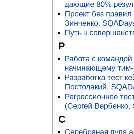
дающие 80% резуль
Проект без правил
Зинченко, SQADays
Путь к совершенст
Р
Работа с командой
начинающему тим-
Разработка тест ке
Постолакий, SQADa
Регрессионное тес
(Сергей Вербенко,
С
Серебряная пуля а