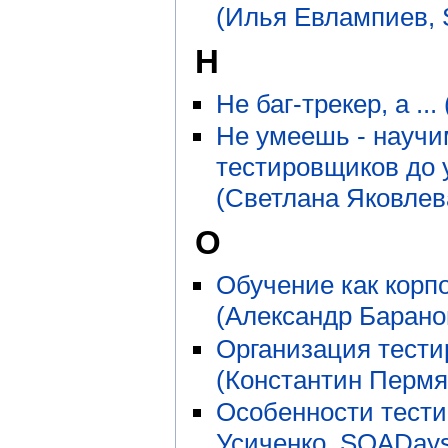
(Илья Евлампиев,
Н
Не баг-трекер, а .
Не умеешь - науч
тестировщиков до 
(Светлана Яковлев
О
Обучение как корпо
(Александр Барано
Организация тест
(Константин Пермя
Особенности тести
Усиченко, SQADays