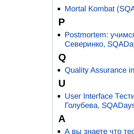
Mortal Kombat (SQ
P
Postmortem: учимс
Северинко, SQADay
Q
Quality Assurance 
U
User Interface Тес
Голубева, SQADays
А
А вы знаете что т