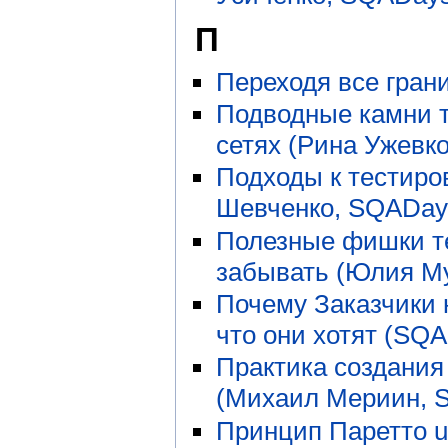
П
Переходя все гран
Подводные камни 
сетях (Рина Ужевк
Подходы к тестир
Шевченко, SQADay
Полезные фишки те
забывать (Юлия М
Почему Заказчики 
что они хотят (SQA
Практика создания
(Михаил Мериин, 
Принцип Паретто us