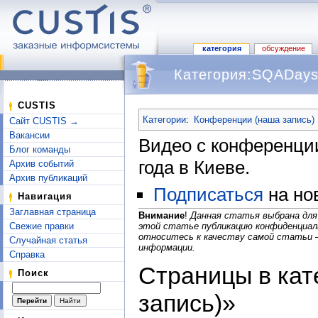
категория
обсуждение
Категория:SQADays
Перейти к:
навигация
,
поиск
CUSTIS
Категории
:
Конференции (наша запись)
Сайт CUSTIS →
Вакансии
Видео с конференц
Блог команды
года в Киеве.
Архив событий
Архив публикаций
Подписаться
на но
Навигация
Заглавная страница
Внимание
!
Данная статья выбрана для
Свежие правки
этой статье публикацию конфиденциал
относитесь к качеству самой статьи 
Случайная статья
информации.
Справка
Страницы в кат
Поиск
запись)»