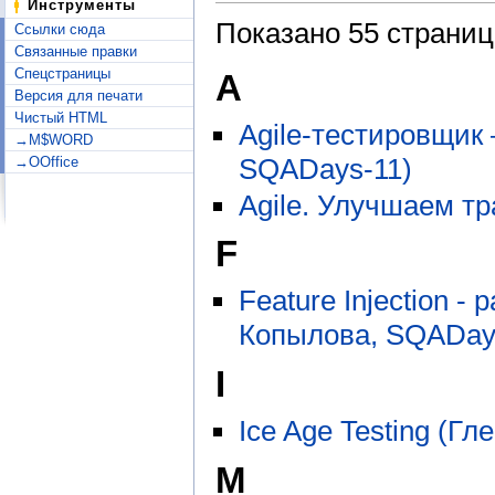
Инструменты
Показано 55 страниц
Ссылки сюда
Связанные правки
Спецстраницы
A
Версия для печати
Чистый HTML
Agile-тестировщик
→M$WORD
SQADays-11)
→OOffice
Agile. Улучшаем т
F
Feature Injection 
Копылова, SQADay
I
Ice Age Testing (Г
M