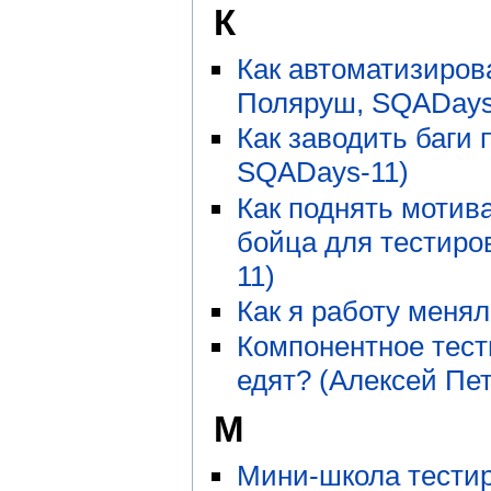
К
Как автоматизиров
Поляруш, SQADays
Как заводить баги 
SQADays-11)
Как поднять мотив
бойца для тестиро
11)
Как я работу менял
Компонентное тести
едят? (Алексей Пе
М
Мини-школа тести