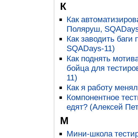
К
Как автоматизиров
Поляруш, SQADays
Как заводить баги 
SQADays-11)
Как поднять мотив
бойца для тестиро
11)
Как я работу менял
Компонентное тести
едят? (Алексей Пе
М
Мини-школа тести