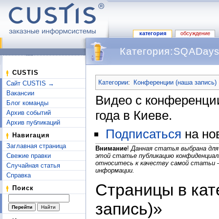
категория
обсуждение
Категория:SQADays
Перейти к:
навигация
,
поиск
CUSTIS
Категории
:
Конференции (наша запись)
Сайт CUSTIS →
Вакансии
Видео с конференц
Блог команды
года в Киеве.
Архив событий
Архив публикаций
Подписаться
на но
Навигация
Заглавная страница
Внимание
!
Данная статья выбрана для
Свежие правки
этой статье публикацию конфиденциал
относитесь к качеству самой статьи 
Случайная статья
информации.
Справка
Страницы в кат
Поиск
запись)»