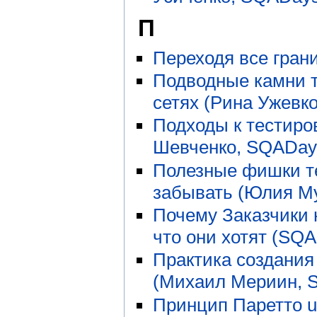
П
Переходя все гран
Подводные камни 
сетях (Рина Ужевк
Подходы к тестир
Шевченко, SQADay
Полезные фишки те
забывать (Юлия М
Почему Заказчики 
что они хотят (SQA
Практика создания
(Михаил Мериин, 
Принцип Паретто us