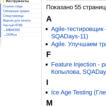
Инструменты
Показано 55 страниц
Ссылки сюда
Связанные правки
Спецстраницы
A
Версия для печати
Чистый HTML
Agile-тестировщик
→M$WORD
SQADays-11)
→OOffice
Agile. Улучшаем т
F
Feature Injection 
Копылова, SQADay
I
Ice Age Testing (Г
M