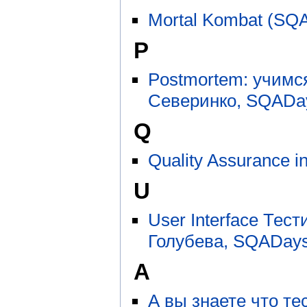
Mortal Kombat (SQ
P
Postmortem: учимс
Северинко, SQADay
Q
Quality Assurance 
U
User Interface Тес
Голубева, SQADays
А
А вы знаете что т