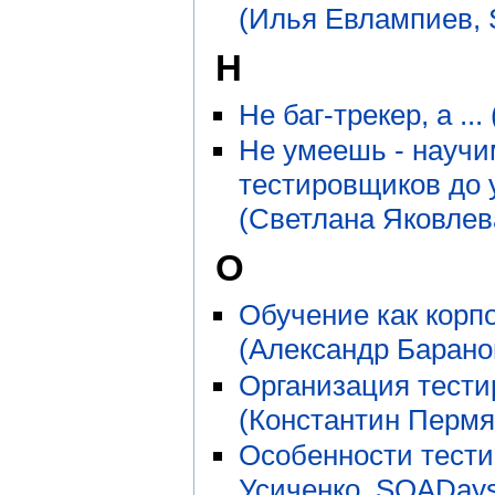
(Илья Евлампиев,
Н
Не баг-трекер, а .
Не умеешь - науч
тестировщиков до 
(Светлана Яковлев
О
Обучение как корпо
(Александр Барано
Организация тест
(Константин Пермя
Особенности тести
Усиченко, SQADays