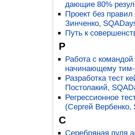
дающие 80% резуль
Проект без правил
Зинченко, SQADays
Путь к совершенст
Р
Работа с командой
начинающему тим-
Разработка тест ке
Постолакий, SQADa
Регрессионное тес
(Сергей Вербенко,
С
Серебряная пуля а