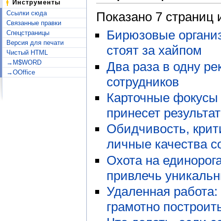
Инструменты
Показано 7 страниц 
Ссылки сюда
Связанные правки
Бирюзовые организа
Спецстраницы
Версия для печати
стоят за хайпом
Чистый HTML
→M$WORD
Два раза в одну ре
→OOffice
сотрудников
Карточные фокусы 
принесет результа
Обидчивость, крити
личные качества с
Охота на единорога
привлечь уникальн
Удаленная работа:
грамотно построит