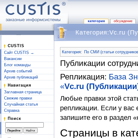
категория
обсуждение
Категория:Vc.ru (П
Перейти к:
навигация
,
поиск
CUSTIS
Категория
:
По СМИ (статьи сотрудников
Сайт CUSTIS →
Вакансии
Публикации сотрудн
Блог команды
Архив событий
Репликация:
База З
Архив публикаций
«
Vc.ru (Публикации
Навигация
Заглавная страница
Любые правки этой стат
Свежие правки
Случайная статья
репликации. Если у вас 
Справка
запишите его в раздел «
Поиск
Страницы в кат