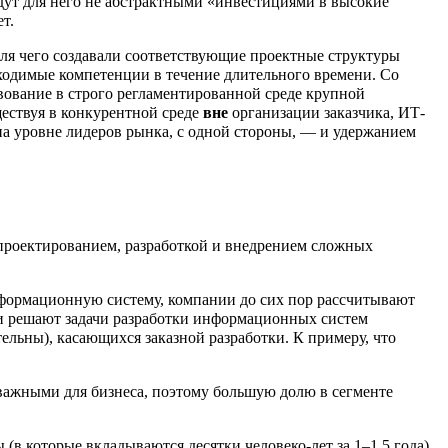
дут для него не абстрактными «инвестициями в высокие
т.
для чего создавали соответствующие проектные структуры
бходимые компетенции в течение длительного времени. Со
ование в строго регламентированной среде крупной
ествуя в конкурентной среде
вне
организации заказчика, ИТ-
а уровне лидеров рынка, с одной стороны, — и удержанием
 проектированием, разработкой и внедрением сложных
нформационную систему, компании до сих пор рассчитывают
ии решают задачи разработки информационных систем
ельны), касающихся заказной разработки. К примеру, что
важными для бизнеса, поэтому большую долю в сегменте
(в которые вкладываются десятки человеко-лет за 1–1,5 года)