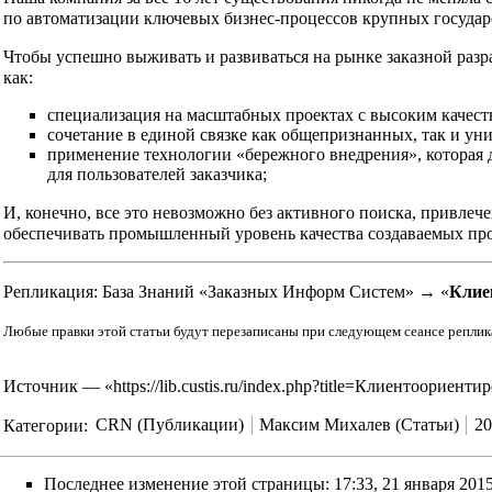
по автоматизации ключевых бизнес-процессов крупных государс
Чтобы успешно выживать и развиваться на рынке заказной раз
как:
специализация на масштабных проектах с высоким качест
сочетание в единой связке как общепризнанных, так и ун
применение технологии «бережного внедрения», которая
для пользователей заказчика;
И, конечно, все это невозможно без активного поиска, привле
обеспечивать промышленный уровень качества создаваемых пр
Репликация:
База Знаний «Заказных Информ Систем» → «
Клие
Любые правки этой статьи будут перезаписаны при следующем сеансе репликаци
Источник — «
https://lib.custis.ru/index.php?title=Клиентоо
Категории
:
CRN (Публикации)
Максим Михалев (Статьи)
20
Последнее изменение этой страницы: 17:33, 21 января 2015