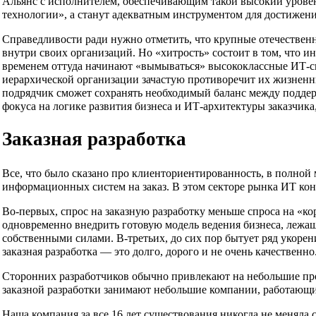
Альянс с исполнителем, обеспечивающим такой высокий уровень
технологии», а станут адекватным инструментом для достижени
Справедливости ради нужно отметить, что крупные отечественн
внутри своих организаций. Но «хитрость» состоит в том, что 
временем оттуда начинают «вымываться» высококлассные ИТ-сп
иерархической организации зачастую противоречит их жизненн
подрядчик сможет сохранять необходимый баланс между поддер
фокуса на логике развития бизнеса и ИТ-архитектуры заказчика,
Заказная разработка
Все, что было сказано про клиенториентированность, в полной
информационных систем на заказ. В этом секторе рынка ИТ кон
Во-первых, спрос на заказную разработку меньше спроса на «
одновременно внедрить готовую модель ведения бизнеса, лежа
собственными силами. В-третьих, до сих пор бытует ряд укорен
заказная разработка — это долго, дорого и не очень качественно
Сторонних разработчиков обычно привлекают на небольшие про
заказной разработки занимают небольшие компании, работающие 
Наша компания за все 16 лет существования никогда не меняла 