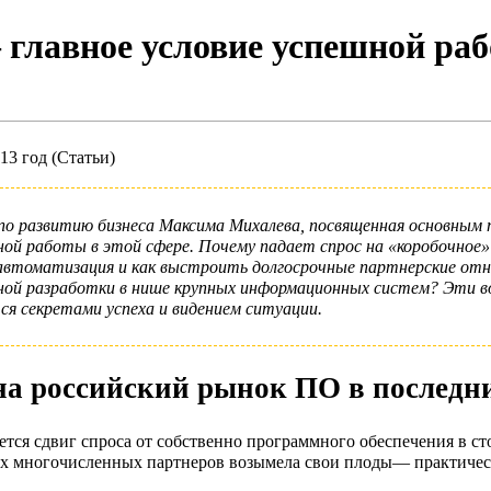
главное условие успешной ра
13 год (Статьи)
по развитию бизнеса
Максима Михалева
, посвященная основным 
ой работы в этой сфере. Почему падает спрос на «коробочное»
втоматизация и как выстроить долгосрочные партнерские отно
зной разработки в нише крупных информационных систем? Эти 
ся секретами успеха и видением ситуации.
а российский рынок ПО в последни
ается сдвиг спроса от собственно программного обеспечения в с
 многочисленных партнеров возымела свои плоды­— практически