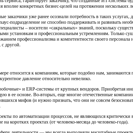
 сервиса, гарантирует заказчику, что созданные ИТ-системы бу
я вполне конкретных бизнес-целей на протяжении нескольких ле
ые заказчики уже ранее осознали потребность в таких услугах, 
инхаус-подразделение не способно поддерживать и развивать нео
ециалисты – носители «сакральных» знаний, поскольку существ
ыми установкам и профессиональным устремлениям. Только сущ
жанием профессионализма и компетентности своего персонала н
 с другой.
 мере относится к компаниям, которые подобно нам, занимаются
курентное давление относительно невелико.
коробочные» и ERP-системы от крупных вендоров. Приобретая и
щую в ее основе. Во-вторых, еще многие отечественные компан
ившихся мифов (и нужно признать, что они не совсем безосноват
.
екты по автоматизации процессов, не являющихся критически 
на коротких проектах (от человеко-месяца до человеко-года).
сферу деятельности — мы всегда выполняли масштабные проекты 