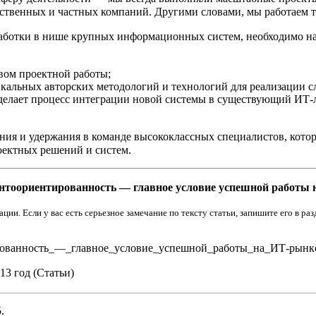
твенных и частных компаний. Другими словами, мы работаем там
работки в нише крупных информационных систем, необходимо н
вом проектной работы;
икальных авторских методологий и технологий для реализации 
 делает процесс интеграции новой системы в существующий ИТ-
чения и удержания в команде высококлассных специалистов, кот
оектных решений и систем.
нтоориентированность — главное условие успешной работы
и. Если у вас есть серьезное замечание по тексту статьи, запишите его в раз
риентированность_—_главное_условие_успешной_работы_на_ИТ-рын
13 год (Статьи)
.