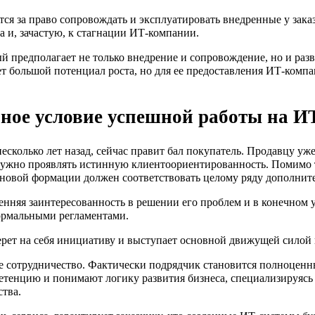
ся за право сопровождать и эксплуатировать внедренные у зака
а и, зачастую, к стагнации ИТ-компании.
ый предполагает не только внедрение и сопровождение, но и ра
меет большой потенциал роста, но для ее предоставления ИТ-ко
ное условие успешной работы на И
есколько лет назад, сейчас правит бал покупатель. Продавцу у
Нужно проявлять истинную клиентоориентированность. Помимо т
 новой формации должен соответствовать целому ряду дополнит
ренняя заинтересованность в решении его проблем и в конечном
формальными регламентами.
берет на себя инициативу и выступает основной движущей силой 
е сотрудничество. Фактически подрядчик становится полноцен
етенцию и понимают логику развития бизнеса, специализируясь
ства.