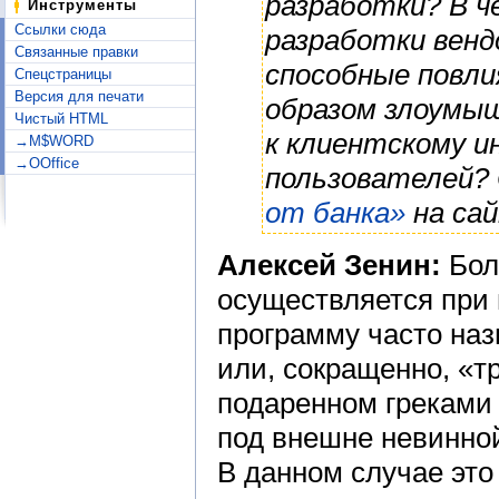
разработки? В 
Инструменты
Ссылки сюда
разработки вендо
Связанные правки
способные повл
Спецстраницы
Версия для печати
образом злоумы
Чистый HTML
к клиентскому и
→M$WORD
→OOffice
пользователей?
от банка»
на сай
Алексей Зенин:
Бол
осуществляется при
программу часто на
или, сокращенно, «т
подаренном греками
под внешне невинной
В данном случае это