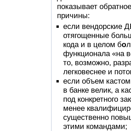
показывает обратно
причины:
если вендорские Д
отягощенные больш
кода и в целом б
о
л
функционала «на вс
то, возможно, разр
легковеснее и пот
если объем кастом
в банке велик, а 
под конкретного за
менее квалифицир
существенно повыш
этими командами;