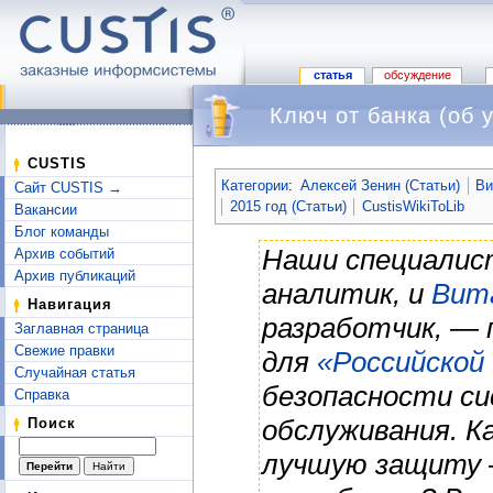
статья
обсуждение
Ключ от банка (об 
Перейти к:
навигация
,
поиск
CUSTIS
Категории
:
Алексей Зенин (Статьи)
Ви
Сайт CUSTIS →
2015 год (Статьи)
CustisWikiToLib
Вакансии
Блог команды
Наши специали
Архив событий
Архив публикаций
аналитик, и
Вит
Навигация
разработчик, —
Заглавная страница
Свежие правки
для
«Российской
Случайная статья
безопасности си
Справка
обслуживания. 
Поиск
лучшую защиту 