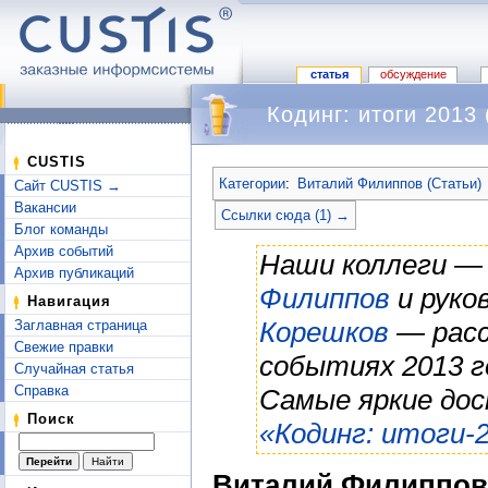
статья
обсуждение
Кодинг: итоги 2013
Перейти к:
навигация
,
поиск
CUSTIS
Категории
:
Виталий Филиппов (Статьи)
Сайт CUSTIS →
Вакансии
Ссылки сюда (1) →
Блог команды
Архив событий
Наши коллеги —
Архив публикаций
Филиппов
и руко
Навигация
Корешков
— расс
Заглавная страница
Свежие правки
событиях 2013 г
Случайная статья
Справка
Самые яркие до
Поиск
«Кодинг: итоги-
Виталий Филиппов