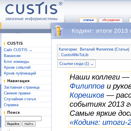
статья
обсуждение
Кодинг: итоги 2013
Перейти к:
навигация
,
поиск
CUSTIS
Категории
:
Виталий Филиппов (Статьи)
Сайт CUSTIS →
CustisWikiToLib
Вакансии
Блог команды
Ссылки сюда (1) →
Архив событий
Архив публикаций
Наши коллеги —
Навигация
Филиппов
и руко
Заглавная страница
Корешков
— расс
Свежие правки
Случайная статья
событиях 2013 г
Справка
Самые яркие до
Поиск
«Кодинг: итоги-