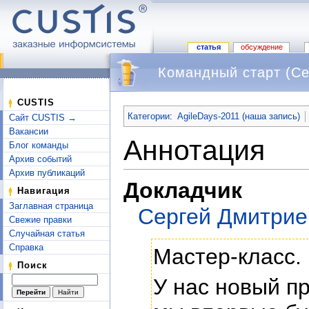
статья
обсуждение
Командный старт (Се
Перейти к:
навигация
,
поиск
CUSTIS
Категории
:
AgileDays-2011 (наша запись)
Сайт CUSTIS →
Вакансии
Аннотация
Блог команды
Архив событий
Архив публикаций
Докладчик
Навигация
Заглавная страница
Сергей Дмитрие
Свежие правки
Случайная статья
Справка
Мастер-класс.
Поиск
У нас новый пр