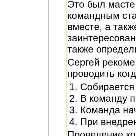
Это был масте
командным ста
вместе, а такж
заинтересованн
также определ
Сергей рекоме
проводить когд
Собирается 
В команду 
Команда на
При внедрен
Проведение ко