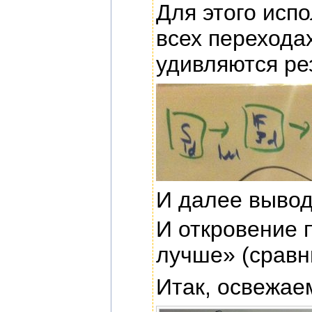
Для этого испо
всех перехода
удивляются ре
И далее вывод
И откровение 
лучше» (сравн
Итак, освежае