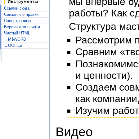
мы впервые бу
Инструменты
Ссылки сюда
работы? Как с
Связанные правки
Спецстраницы
Структура мас
Версия для печати
Чистый HTML
Рассмотрим п
→M$WORD
→OOffice
Сравним «тво
Познакомимся
и ценности).
Создаем совм
как компании,
Изучим работ
Видео