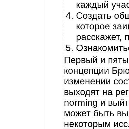
каждый учас
Создать общ
которое заи
расскажет, 
Ознакомитьс
Первый и пяты
концепции Брю
изменении сос
выходят на per
norming и вый
может быть вы
некоторым исс