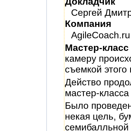
Докладчик
Сергей Дмит
Компания
AgileCoach.ru
Мастер-класс
камеру происх
съемкой этого
Действо продо
мастер-класса
Было проведен
некая цель, бу
семибалльной 