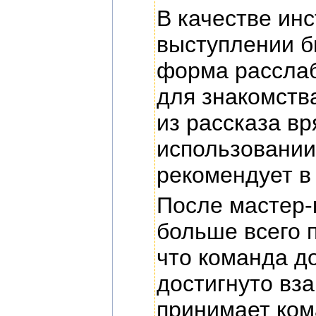
В качестве ин
выступлении бы
форма расслаб
для знакомства
из рассказа вр
использовании
рекомендует в 
После мастер-
больше всего 
что команда д
достигнуто вз
принимает ком