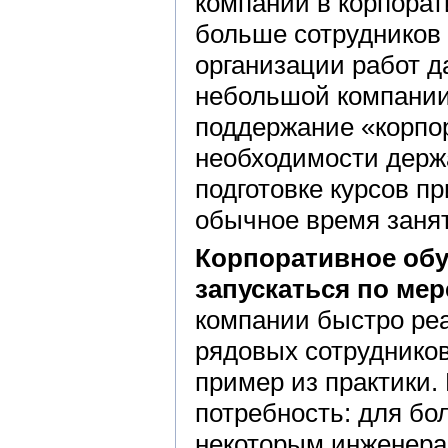
компании в корпорат
больше сотрудников 
организации работ д
небольшой компании
поддержание «корпор
необходимости держа
подготовке курсов п
обычное время занят
Корпоративное обуч
запускаться по ме
компании быстро реа
рядовых сотруднико
пример из практики.
потребность: для бо
некоторым инженера