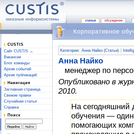
статья
обсуждение
Корпоративное обу
Перейти к:
навигация
,
поиск
CUSTIS
Категории
:
Анна Найко (Статьи)
Intell
Сайт CUSTIS →
Вакансии
Анна Найко
Блог команды
менеджер по перс
Архив событий
Архив публикаций
Опубликовано в журна
Навигация
2010.
Заглавная страница
Свежие правки
Случайная статья
На сегодняшний 
Справка
обучения — один
Поиск
помогающих комп