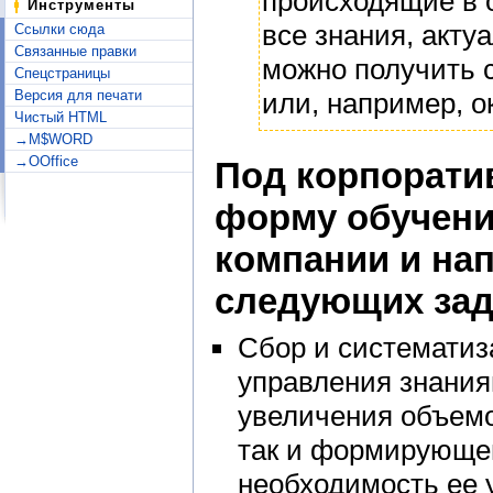
происходящие в о
Инструменты
все знания, акту
Ссылки сюда
Связанные правки
можно получить 
Спецстраницы
или, например, 
Версия для печати
Чистый HTML
→M$WORD
→OOffice
Под корпорати
форму обучения
компании и на
следующих зад
Сбор и системати
управления знания
увеличения объемо
так и формирующей
необходимость ее 