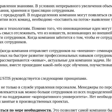
правления знаниями. В условиях непрерывного увеличения объе
ания, хранения и трансляции сотрудникам.
а с предыдущей. В подразделениях компании могут появляться 
витии всех команд, необходимо «поставить на поток» выявление 
м и технологиям. Помимо того, что инновационные идеи могут
ть смысл отслеживать, что из новшеств, возникающих во внешне
 сотрудников. Когда компания заботится о том, чтобы ее сотру
ах сотрудников.
(когда компания отправляет сотрудников на «внешние» семинары
ных на быстрое развитие профессиональных навыков сотруднико
рассматриваются «живые», актуальные для компании задачи. Не
ники, вместе прошедшие какой-либо курс обучения, поучаствов
CUSTIS руководствуется следующими принципами.
 не только в службе управления персоналом. Менеджеры по пе
овлекается как можно больше сотрудников из всех подразделени
ат на поддержание «корпоративного университета». Нет необход
 занятые в производственных проектах.
ться по мере необходимости.
Это позволяет самой компании быс