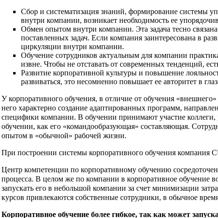
Сбор и систематизация знаний, формирование системы у
внутри компании, возникает необходимость ее упорядочив
Обмен опытом внутри компании. Эта задача тесно связан
поставленных задач. Если компания заинтересована в раз
циркуляции внутри компании.
Обучение сотрудников актуальным для компании практика
извне. Чтобы не отставать от современных тенденций, ес
Развитие корпоративной культуры и повышение лояльности
развиваться, это несомненно повышает ее авторитет в глаз
У корпоративного обучения, в отличие от обучения «внешнего» 
него характерно создание адаптированных программ, направлен
специфики компании. В обучении принимают участие коллеги, 
обучении, как его «командообразующая» составляющая. Сотруд
опытом в «обычной» рабочей жизни.
При построении системы корпоративного обучения компания 
Центр компетенции по корпоративному обучению сосредоточен
процесса. В целом же по компании в корпоративное обучение в
запускать его в небольшой компании за счет минимизации затр
курсов привлекаются собственные сотрудники, в обычное время
Корпоративное обучение более гибкое, так как может запуска