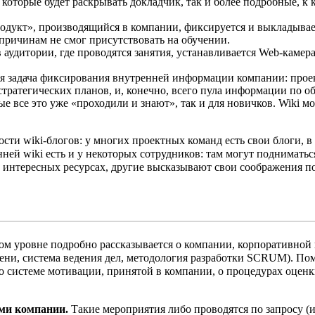
которые будет раскрывать докладчик, так и более подробные, к 
дукт», производящийся в компании, фиксируется и выкладываетс
 причинам не смог присутствовать на обучении.
в аудитории, где проводятся занятия, устанавливается Web-каме
ся задача фиксирования внутренней информации компании: прое
стратегических планов, и, конечно, всего пула информации по 
ые все это уже «проходили и знают», так и для новичков. Wiki 
сти wiki-блогов: у многих проектных команд есть свои блоги, 
ней wiki есть и у некоторых сотрудников: там могут поднимать
интересных ресурсах, другие высказывают свои соображения п
ом уровне подробно рассказывается о компании, корпоративной
ени, система ведения дел, методология разработки SCRUM). По
 системе мотивации, принятой в компании, о процедурах оценк
ми компании.
Такие мероприятия либо проводятся по запросу (и