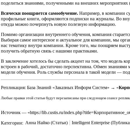
поделиться знаниями, полученными на внешних мероприятиях (
Всячески поощряется самообучение.
Например, в компании су
профильные книги, оформляются подписки на журналы. Во внут
откуда можно почерпнуть новую полезную информацию.
Помимо организации внутреннего обучения, компания старается 
Выбирая самое интересное и актуальное для компании, мы орг
нас тематику внутри компании. Кроме того, мы поощряем выст
получить обратную связь с нашими практиками.
В заключение хотелось бы сделать акцент на том, что модель к
встроен в рабочий, достаточно перспективна. Обмен знаниями
модели обучения. Роль службы персонала в такой модели — под
Репликация:
База Знаний «Заказных Информ Систем» → «
Корп
Любые правки этой статьи будут перезаписаны при следующем сеансе репликаци
Источник — «
https://lib.custis.ru/index.php?title=Корпоратив
Категории
:
Анна Найко (Статьи)
Intelligent Enterprise (Публик