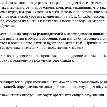
ии была выявлена внутренняя потребность: для более эффектив
этих специалистов и их руководителей, подтвердивший, что та
мма курса, которая включала в себя не только теоретические вы
ты повысить свой уровень компетенции в SQL. Служба персонал
ов, собирала их мнения и пожелания после проведения мероприя
обучения.
уется как на запросы руководителей о необходимости повыше
для инициатив в области обучения: если в службу персонала при
ответ в большинстве случаев будет положительным. Причиной о
ти сотрудника в текущих производственных задачах.
 только на уровне финансирования, но и на уровне «квоты» вре
товку к экзамену, на получение сертификата.
ранслируется внутри компании. Это может быть реализовано раз
зентацией, определенными докладчиками и последующим обсуж
 важнейших внутренних задач: организует общую базу знаний. Э