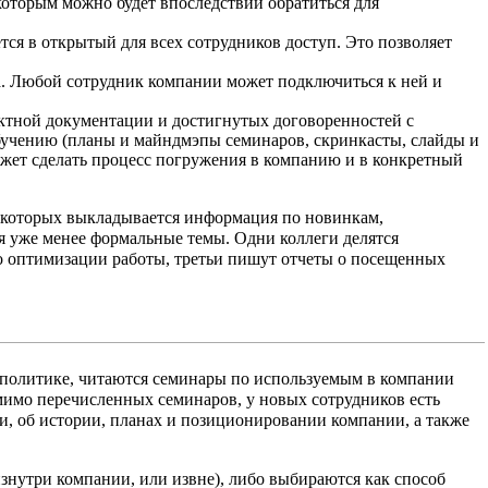
которым можно будет впоследствии обратиться для
я в открытый для всех сотрудников доступ. Это позволяет
ра. Любой сотрудник компании может подключиться к ней и
ктной документации и достигнутых договоренностей с
обучению (планы и майндмэпы семинаров, скринкасты, слайды и
может сделать процесс погружения в компанию и в конкретный
в которых выкладывается информация по новинкам,
ся уже менее формальные темы. Одни коллеги делятся
о оптимизации работы, третьи пишут отчеты о посещенных
 политике, читаются семинары по используемым в компании
мимо перечисленных семинаров, у новых сотрудников есть
и, об истории, планах и позиционировании компании, а также
знутри компании, или извне), либо выбираются как способ