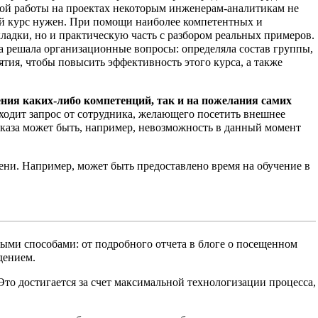
ной работы на проектах некоторым инженерам-аналитикам не
кой курс нужен. При помощи наиболее компетентных и
кладки, но и практическую часть с разбором реальных примеров.
а решала организационные вопросы: определяла состав группы,
тия, чтобы повысить эффективность этого курса, а также
ния каких-либо компетенций, так и на пожелания самих
ходит запрос от сотрудника, желающего посетить внешнее
тказа может быть, например, невозможность в данный момент
мени. Например, может быть предоставлено время на обучение в
ными способами: от подробного отчета в блоге о посещенном
дением.
то достигается за счет максимальной технологизации процесса,