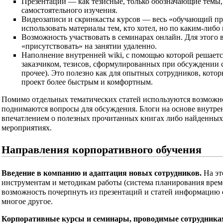
Презентации — как тезисные, только обозначающие темы, 
самостоятельного изучения.
Видеозаписи и скринкаcты курсов — весь «обучающий про
использовать материалы тем, кто хотел, но по каким-либо
Возможность участвовать в семинарах онлайн. Для этого 
«присутствовать» на занятии удаленно.
Наполнение внутренней wiki, с помощью которой решает
заказчиком, тезисов, сформулированных при обсуждении 
прочее). Это полезно как для опытных сотрудников, котор
проект более быстрым и комфортным.
Помимо отдельных тематических статей используются возможно
поднимаются вопросы для обсуждения. Блоги на основе внутрен
впечатлением о полезных прочитанных книгах либо найденных 
мероприятиях.
Направления корпоративного обучения
Введение в компанию и адаптация новых сотрудников.
На эт
инструментам и методикам работы (система планирования врем
возможность почерпнуть из презентаций и статей информацию о
многое другое.
Корпоративные курсы и семинары, проводимые сотрудника