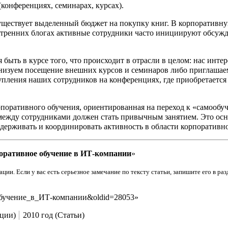
конференциях, семинарах, курсах).
ществует выделенный бюджет на покупку книг. В корпоративн
ренних блогах активные сотрудники часто инициируют обсужде
быть в курсе того, что происходит в отрасли в целом: нас инт
анизуем посещение внешних курсов и семинаров либо приглаша
упления наших сотрудников на конференциях, где приобретаетс
орпоративного обучения, ориентированная на переход к «самооб
 между сотрудниками должен стать привычным занятием. Это осн
держивать и координировать активность в области корпоративно
оративное обучение в ИТ-компании
»
и. Если у вас есть серьезное замечание по тексту статьи, запишите его в раз
ное_обучение_в_ИТ-компании&oldid=28053
»
ации)
2010 год (Статьи)