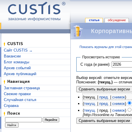
статья
обсуждение
Корпоративны
CUSTIS
Показать журналы для этой стран
Сайт CUSTIS →
Перейти к:
навигация
,
поиск
Вакансии
Просмотреть историю
Блог команды
С года (и ранее):
Архив событий
Архив публикаций
Выбор версий: отметьте верси
Навигация
Пояснения:
(текущ.)
— отличия
Заглавная страница
Свежие правки
(текущ. |
пред.
|
снимок
)
Случайная статья
(
текущ.
|
пред.
|
снимок
)
Справка
(
текущ.
| пред. |
снимок
)
Поиск
[http://tssonline.ru Техно