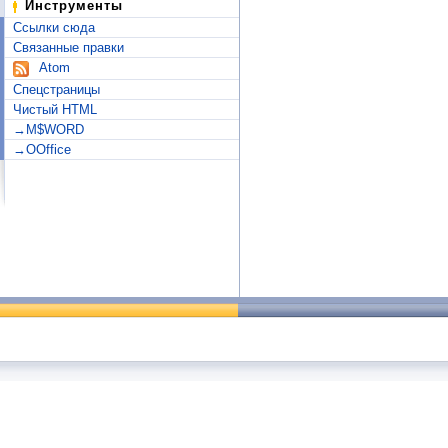
Инструменты
Ссылки сюда
Связанные правки
Atom
Спецстраницы
Чистый HTML
→M$WORD
→OOffice