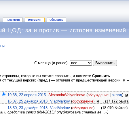
просмотр
история
обновить
й ЦОД: за и против — история изменений
ицы
С месяца (и ранее):
и страницы, которые вы хотите сравнить, и нажмите
Сравнить
.
 от текущей версии;
(пред.)
— отличия от предшествующей версии;
м
—
19:38, 22 апреля 2015
‎
AlexandraVelyaninova
(
обсуждение
|
вклад
)
‎
м
16:07, 25 декабря 2013
‎
VladMarkov
(
обсуждение
)
‎
м
. .
(17 172 байта
18:50, 23 декабря 2013
‎
VladMarkov
(
обсуждение
)
‎
. .
(18 070 байтов)
логии и средства связи (№4/2013)] опубликована статья ве…»)