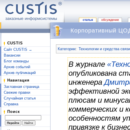
статья
обсуждение
Корпоративный ЦОД
Перейти к:
навигация
,
поиск
CUSTIS
Категории
:
Технологии и средства связи
Сайт CUSTIS →
Вакансии
Блог команды
В журнале
«Техн
Архив событий
опубликована с
Архив публикаций
инженера
Дмитр
Навигация
Заглавная страница
эффективной эк
Свежие правки
плюсам и минуса
Случайная статья
Справка
коммерческих и 
Поиск
особенностям уп
привязке к бизне