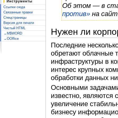
Инструменты
Об этом — в с
Ссылки сюда
против»
на сайт
Связанные правки
Спецстраницы
Версия для печати
Чистый HTML
Нужен ли корп
→M$WORD
→OOffice
Последние несколько
обретают облачные 
инфраструктуры в ко
интерес крупных ком
обработки данных ни
Основными задачами
известно, являются 
увеличение стабильн
бизнесу информацио