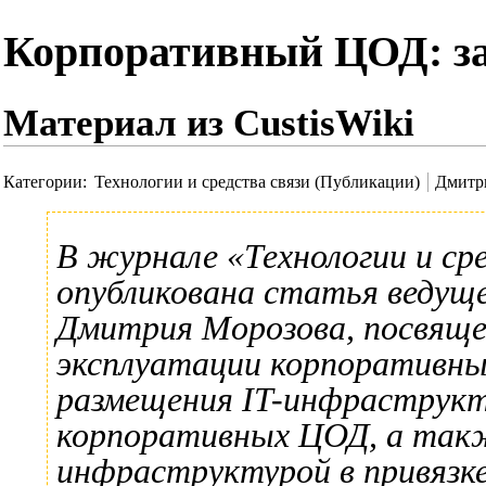
Корпоративный ЦОД: за
Материал из CustisWiki
Категории
:
Технологии и средства связи (Публикации)
Дмитр
В журнале
«Технологии и ср
опубликована статья ведущ
Дмитрия Морозова
, посвящ
эксплуатации корпоративны
размещения IT-инфраструкт
корпоративных ЦОД, а такж
инфраструктурой в привязке