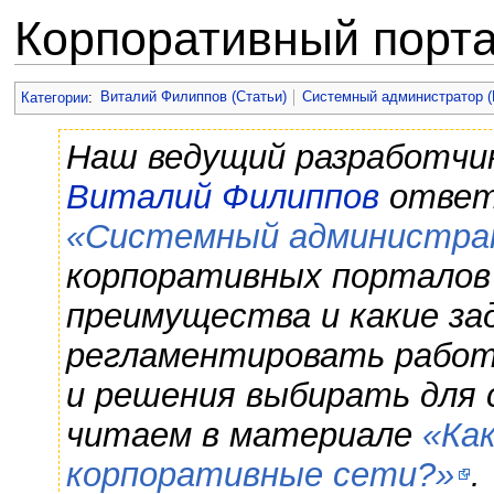
Корпоративный порт
Перейти к:
навигация
,
поиск
Категории
:
Виталий Филиппов (Статьи)
Системный администратор (
Наш ведущий разработчик
Виталий Филиппов
ответи
«Системный администра
корпоративных порталов 
преимущества и какие за
регламентировать работ
и решения выбирать для 
читаем в материале
«Ка
корпоративные сети?»
.