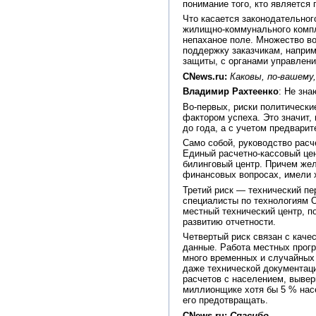
понимание того, кто является
Что касается законодательног
жилищно-коммунального компл
непаханое поле. Множество в
поддержку заказчикам, наприм
защиты, с органами управлени
CNews.ru:
Каковы, по-вашему
Владимир Рахтеенко
: Не зна
Во-первых, риски политически
фактором успеха. Это значит,
до года, а с учетом предвари
Само собой, руководство расч
Единый расчетно-кассовый цен
билинговый центр. Причем жел
финансовых вопросах, имели 
Третий риск — технический п
специалисты по технологиям O
местный технический центр, п
развитию отчетности.
Четвертый риск связан с каче
данные. Работа местных прогр
много временных и случайных
даже технической документаци
расчетов с населением, вывер
миллионщике хотя бы 5 % насе
его предотвращать.
CNews.ru:
Спасибо.