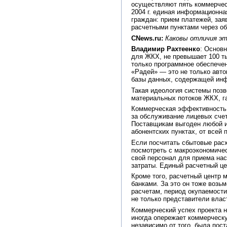
осуществляют пять коммерческ
2004 г. единая информационна
граждан: прием платежей, зая
расчетными пунктами через о
CNews.ru:
Каковы отличия эт
Владимир Рахтеенко
: Основ
для ЖКХ, не превышает 100 ты
только программное обеспечен
«Радей» — это не только авто
базы данных, содержащей инф
Такая идеология системы позв
материальных потоков ЖКХ, г
Коммерческая эффективность п
за обслуживание лицевых счет
Поставщикам выгоден любой из
абонентских пунктах, от всей 
Если посчитать сбытовые расх
посмотреть с макроэкономичес
свой персонал для приема нас
затраты. Единый расчетный це
Кроме того, расчетный центр 
банками. За это он тоже возь
расчетам, период окупаемости,
не только представители влас
Коммерческий успех проекта 
иногда опережает коммерческ
независимо от того, была пост