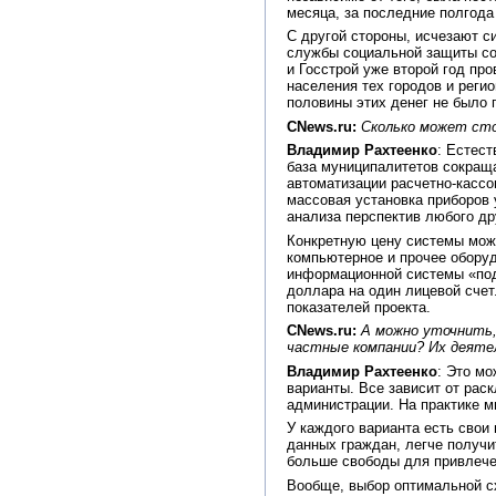
месяца, за последние полгода
С другой стороны, исчезают с
службы социальной защиты со
и Госстрой уже второй год пр
населения тех городов и реги
половины этих денег не было 
CNews.ru:
Сколько может сто
Владимир Рахтеенко
: Естест
база муниципалитетов сокраща
автоматизации расчетно-кассо
массовая установка приборов
анализа перспектив любого др
Конкретную цену системы можн
компьютерное и прочее оборудо
информационной системы «под
доллара на один лицевой счет
показателей проекта.
CNews.ru:
А можно уточнить,
частные компании? Их деяте
Владимир Рахтеенко
: Это м
варианты. Все зависит от раск
администрации. На практике м
У каждого варианта есть сво
данных граждан, легче получ
больше свободы для привлечен
Вообще, выбор оптимальной с