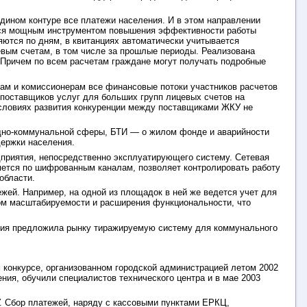
дином контуре все платежи населения. И в этом направлении
ется мощным инструментом повышения эффективности работы
тся по дням, в квитанциях автоматически учитывается
цевым счетам, в том числе за прошлые периоды. Реализована
 Причем по всем расчетам граждане могут получать подробные
кам и комиссионерам все финансовые потоки участников расчетов
поставщиков услуг для больших групп лицевых счетов на
 условиях развития конкуренции между поставщиками ЖКУ не
щно-коммунальной сферы, БТИ — о жилом фонде и аварийности
ержки населения.
приятия, непосредственно эксплуатирующего систему. Сетевая
яется по шифрованным каналам, позволяет контролировать работу
области.
ей. Например, на одной из площадок в ней же ведется учет для
ом масштабируемости и расширения функциональности, что
ания предложила рынку тиражируемую систему для коммунального
 конкурсе, организованном городской администрацией летом 2002
ния, обучили специалистов технического центра и в мае 2003
У. Сбор платежей, наряду с кассовыми пунктами ЕРКЦ,