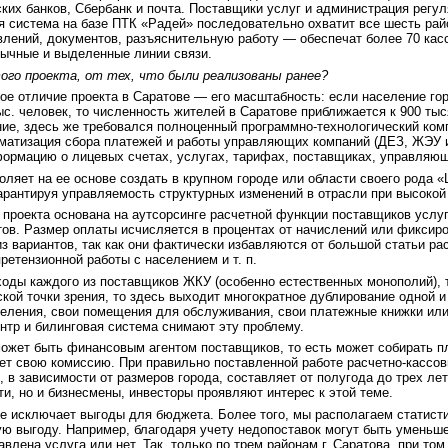
их банков, Сбербанк и почта. Поставщики услуг и администрация регуля
я система на базе ПТК «Радей» последовательно охватит все шесть рай
влений, документов, разъяснительную работу — обеспечат более 70 кас
бычные и выделенные линии связи.
ого проекта, от тех, что были реализованы ранее?
ное отличие проекта в Саратове — его масштабность: если население го
с. человек, то численность жителей в Саратове приближается к 900 ты
ие, здесь же требовался полноценный программно-технологический комп
матизация сбора платежей и работы управляющих компаний (ДЕЗ, ЖЭУ и 
ормацию о лицевых счетах, услугах, тарифах, поставщиках, управляющи
оляет на ее основе создать в крупном городе или области своего род
арантируя управляемость структурных изменений в отрасли при высоко
роекта основана на аутсорсинге расчетной функции поставщиков услуг.
ов. Размер оплаты исчисляется в процентах от начислений или фиксиров
 вариантов, так как они фактически избавляются от большой статьи ра
претензионной работы с населением и т. п.
оды каждого из поставщиков ЖКУ (особенно естественных монополий), 
кой точки зрения, то здесь выходит многократное дублирование одной и
еления, свои помещения для обслуживания, свои платежные книжки или
нтр и билинговая система снимают эту проблему.
может быть финансовым агентом поставщиков, то есть может собирать п
мет свою комиссию. При правильно поставленной работе расчетно-касс
 в зависимости от размеров города, составляет от полугода до трех лет
ти, но и бизнесмены, инвесторы проявляют интерес к этой теме.
не исключает выгоды для бюджета. Более того, мы располагаем статис
ую выгоду. Например, благодаря учету недопоставок могут быть уменьш
авлена услуга или нет. Так, только по трем районам г. Саратова, при том