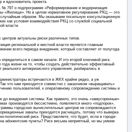
р и вдохновитель проекта.
001 № 797 о подпрограмме «Реформирование и модернизация
мы «Жилище». Но в целом нормативное регулирование РКЦ — это
о, случайным образом. Мы оказываем посильную консультационную
аких как условия взаимодействия РКЦ со службой социальной
ой власти.
х центров актуальны риски различных типов.
озиция региональной и местной власти является главным
яжении всего периода внедрения, который составляет от полугода
 определиться в самом начале. И это второй ключевой риск.
 года жизни на то, чтобы создать действительно эффективный
т реального антикризисного управления, разбирались в
дминистраторы встречаются в ЖКХ крайне редко, а уж
Так что нам приходится совместно с заказчиком «выращивать»
бучению пользователей, к оперативному сопровождению системы и
е до внедрения системы. Как правило, это очень «замусоренные»
ммах производятся бессистемно, появляется много «подпорок»,
ограммы городских вычислительных центров не сопровождаются
информационные завалы приходится расчищать, потому что выверка
о-политический риск. Представляете, что будет, если в городе-
 на абонентские пункты? Риск весьма неприятный, но мы умеем