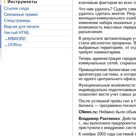
Инструменты
ключевым фактором во всех п
Ссылки сюда
Что нам удалось? Судите сами
удалось сделать многое. Рез
Связанные правки
жилищно-коммунального хозяй
Спецстраницы
изменение набора оказанных у
Версия для печати
возможность массовых перера
разъяснения.
Чистый HTML
В результате автоматизации у
→M$WORD
стали абсолютно прозрачны. 
→OOffice
выбранных территориях, от от
требует комментариев.
Теперь администрации городо
коммунальных сетей, социаль
Промышленная билинговая сис
архитектура системы, в котор
из одного центрального офиса
Функциональные возможности 
индивидуально подключаемых 
позволяет вести учет самых р
После успешной пробы сил в 
билинга — программно-техноло
CNews.ru:
Недавно было объя
Владимир Рахтеенко
: Дейст
г., мы выполнили предпроектн
приступили к внедрению систе
К ноябрю 2003 года системой 