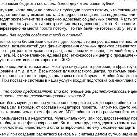
 экономия бюджета составила более двух миллионов рублей.
итуации, когда люди не получают субсидии просто потому, что соцзащит
здает еще одну возможность. Это адресная социальная поддержка или 
оводят эксперимент по внедрению адресных социальных счетов. Часть э
онов, где есть расчетные центры и система адресных счетов. В прошлом
переведено на места просто потому, что там были не готовы к их учету 
ить для города создание такой системы?
венно, цена билинговой системы для города это вопрос далеко не после
ется, возможностей для финансирования сложных проектов становится м
вого центра стоит даже не в разы, а на порядки меньше, чем любой друг
 учета. И, самое главное, единый расчетно-кассовый центр с промышл
угого инвестиционного проекта в ЖКХ.
о определить только зная местную ситуацию: территория, инфраструкту
вание и т. д. и т. п. Весь проект для областного центра, по грубым оце
 ключ» составляет порядка половины от этой суммы. В общей сложности
. При поставке системы в наши услуги входит подготовка бизнес-плана 
 что собою представляют эти расчетные или расчетно-кассовые це
льность как-то регламентирована законом?
ожет быть муниципальное унитарное предприятие, акционерное обществ
лада сил в городе, от состава инициаторов проекта. Например, где-то и
ы сталкивались с тремя формами: МУП, общество с ограниченной ответ
и преимущества и недостатки. Муниципальному или государственному п
ить бюджетное финансирование. Зато в нем труднее удержать грамотных
ия частных инвестиций и оплаты персонала, но ему сложнее наладить 
хемы при создании расчетного центра мы считаем делом сугубо индиви