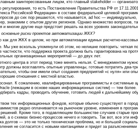
 главным заинтересованным лицом, кто главный stakeholder — организато
о регулирования, то есть Постановление Правительства РФ от 17.11.2
екса Российской Федерации» в составе федеральной целевой програм
опросов до сих пор решаются, что называется, ad hoc — индивидуальн
ер, знакомим с опытом других регионов. Однако множество вопросов, т
я и многие другие еще предстоит решать на всех уровнях законодательн
, основные риски проектов автоматизации ЖКХ?
ю как для ЖКХ в целом, но при автоматизации единых расчетно-кассовы
е. Мы уже вскользь упомянули об этом, но нелишне повторить: четкая п
 в частности, что поддержка проекта должна быть гарантирована на прот
тельных организационных мероприятий — до двух лет.
етного центра в этот период тоже менять нельзя. С менеджментом нужно
тр должны возглавлять опытные управленцы, готовые потратить два-три
ательно, чтобы они имели опыт создания предприятий «с нуля» или опы
хорошие отношения с местной властью.
ерсонал. К сожалению, квалифицированные программисты и системные а
racle (лежащим в основе наших информационных систем) — тем более. 
одбирать кадры, проводить обучение, готовить людей к дальнейшему о
ством тех информационных фондов, которые обычно существуют в город
аммистов редко оплачивается на рыночном уровне, изменения в програ
 решений. Кроме того, в подавляющем большинстве случаев старые пр
ей, а о схемах бизнес-процессов нечего и говорить. Так вот, все эти 
ка долгов — это не только техническая проблема, но и большой социальн
ления не согласится с новыми квитанциями и придет за разъяснениями