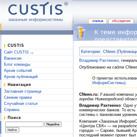
статья
обсуждение
К теме инфор
представител
Перейти к:
навигация
,
поиск
CUSTIS
Категории
:
CNews (Публикаци
Сайт CUSTIS →
Вакансии
Владимир Рахтеенко
, генера
Блог команды
Опубликовано на сайте CNews 
Архив событий
Архив публикаций
О проектах использова
ИнформСистемы)
.
Навигация
Заглавная страница
CNews.ru:
У вашей компании 
Свежие правки
городах Нижегородской облас
Случайная статья
Владимир Рахтеенко
: Одно 
Справка
коммерческих банков. То ест
системы с банковским уровнем
Поиск
Компания «Заказные ИнформСис
«Центра СБК» — на разработк
городах — Сарове, бывший Арз
последний момент проект был 