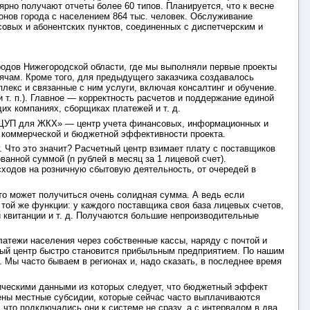
рно получают отчеты более 60 типов. Планируется, что к весне
онов города с населением 864 тыс. человек. Обслуживание
совых и абонентских пунктов, соединенных с диспетчерским и
родов Нижегородской области, где мы выполняли первые проекты
сячам. Кроме того, для предыдущего заказчика создавалось
лекс и связанные с ним услуги, включая консалтинг и обучение.
т. п.). Главное — корректность расчетов и поддержание единой
х компаниях, сборщиках платежей и т. д.
а «ЦУП для ЖКХ» — центр учета финансовых, информационных и
й коммерческой и бюджетной эффективности проекта.
 Что это значит? Расчетный центр взимает плату с поставщиков
анной суммой (n рублей в месяц за 1 лицевой счет).
сходов на розничную сбытовую деятельность, от очередей в
то может получиться очень солидная сумма. А ведь если
 той же функции: у каждого поставщика своя база лицевых счетов,
 квитанции и т. д. Получаются большие непроизводительные
латежи населения через собственные кассы, наряду с почтой и
овый центр быстро становится прибыльным предприятием. По нашим
. Мы часто бываем в регионах и, надо сказать, в последнее время
тическими данными из которых следует, что бюджетный эффект
ены местные субсидии, которые сейчас часто выплачиваются
, что подключались они к системе не сразу, а с интервалом в два