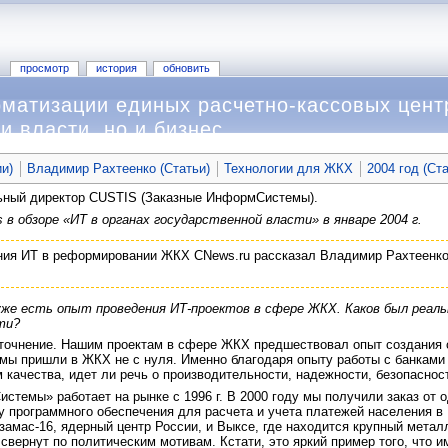
просмотр
история
обновить
матизации единых расчетно-кассовых цент
и власти, но и бизнес
и)
Владимир Рахтеенко (Статьи)
Технологии для ЖКХ
2004 год (Ст
льный директор CUSTIS (Заказные ИнформСистемы).
в обзоре «ИТ в органах государственной власти» в январе 2004 г.
ния ИТ в реформировании ЖКХ CNews.ru рассказал Владимир Рахтеенко,
уже есть опыт проведения ИТ-проектов в сфере ЖКХ. Каков был реа
ти?
уточнение. Нашим проектам в сфере ЖКХ предшествовал опыт создания 
ь мы пришли в ЖКХ не с нуля. Именно благодаря опыту работы с банкам
 качества, идет ли речь о производительности, надежности, безопаснос
темы» работает на рынке с 1996 г. В 2000 году мы получили заказ от 
у программного обеспечения для расчета и учета платежей населения в
амас-16, ядерный центр России, и Выксе, где находится крупный металл
свернут по политическим мотивам. Кстати, это яркий пример того, что 