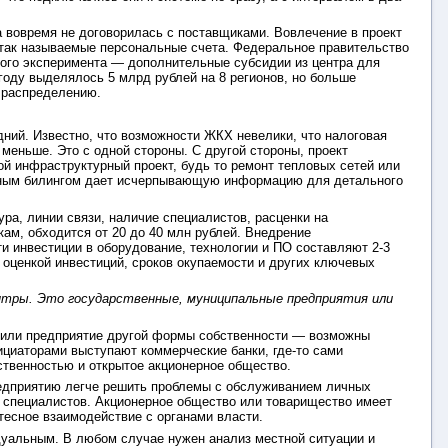
а вовремя не договорилась с поставщиками. Вовлечение в проект
так называемые персональные счета. Федеральное правительство
того эксперимента — дополнительные субсидии из центра для
 году выделялось 5 млрд рублей на 8 регионов, но больше
и распределению.
дний. Известно, что возможности ЖКХ невелики, что налоговая
еньше. Это с одной стороны. С другой стороны, проект
ой инфраструктурный проект, будь то ремонт тепловых сетей или
енным билингом дает исчерпывающую информацию для детального
ра, линии связи, наличие специалистов, расценки на
нкам, обходится от 20 до 40 млн рублей. Внедрение
 инвестиции в оборудование, технологии и ПО составляют 2-3
с оценкой инвестиций, сроков окупаемости и других ключевых
нтры. Это государственные, муниципальные предприятия или
о или предприятие другой формы собственности — возможны
нициаторами выступают коммерческие банки, где-то сами
ственностью и открытое акционерное общество.
редприятию легче решить проблемы с обслуживанием личных
 специалистов. Акционерное общество или товарищество имеет
тесное взаимодействие с органами власти.
дуальным. В любом случае нужен анализ местной ситуации и