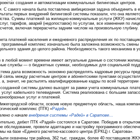
роектах создания и автоматизации коммунальных билинговых центров.
. С самого начала была поставлена амбициозная задача объединить в е
ультаты первых внедрений билинговой системы показали, что она явля
ства. Суммы платежей за жилищно-коммунальные услуги (ЖКУ) начисляю
слуг, тарифов, аварий (недопоставок) по услугам, все изменения по ли
счетов, включая перерасчеты задним числом на произвольную глубину.
чета платежей населения и ежедневного распределения их по поставщи
В программный комплекс изначально была заложена возможность смены 
дельного здания до целого района. Необходимость такого механизма в
в в любой момент времени имеют актуальные данные о состоянии жили
ные службы — о бюджетных суммах, необходимых для социальной подд
тема дала возможность экономно распределять кадровые ресурсы пред
ой связь между расчетным центром и абонентскими пунктами осуществл
, а, значит, не распылять квалифицированные кадры по всей территории 
созданной системы далеко выходят за рамки учета коммунальных платеж
услуг кабельного телевидения. Система реализована с большим запас
азнообразных услуг и платежей.
Нижегородской области, освоив новую предметную область, наша комп
гический комплекс (ПТК) «
Радей
».
влено о начале
внедрения системы «Радей» в Саратове…
вительно, дебют ПТК «Радей» состоялся в Саратове. Победив в открытом
ое обследование, провели адаптацию и настройку программного обеспече
мы на базе «Единого расчетно-кассового центра (ЕРКЦ) г. Саратова».
были охвачены три района, 362 тыс. граждан, более 40 поставщиков ЖК