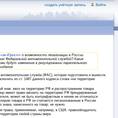
создать учётную запись
Войти
е
«эж-Юрист»
о возможности легализации в России
ение Федеральной антимонопольной службой? Какие
ми будут изменения в регулировании параллельного
издания.
 антимонопольная служба (ФАС), которая подготовила и вынесла
лючить из ст. 1487 данного кодекса слова «на территории
й знак: ввоз на территорию РФ и распространение товара
лицо имеет право ввозить на территорию РФ брендированные
ателя, может не быть контрафактным и ничем не отличаться
лером товара в РФ он считается легализованным в России
знака, нанесенного на товар, не нужно.
ия права, применяемая, например, в США: правообладатель
 территории любой страны мира.