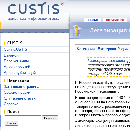
статья
обсуждение
Легализация 
Перейти к:
навигация
,
поиск
CUSTIS
Категории
:
Екатерина Родыч 
Сайт CUSTIS →
Вакансии
Екатерина Соколова
, 
Блог команды
параллельного импорта
Архив событий
причины послужили осн
Архив публикаций
импорта? Об этом — 
Навигация
В России может быть легализ
Заглавная страница
на общественное обсуждение п
Российской Федерации».
Свежие правки
В настоящее время ст. 1487 Г
Случайная статья
с нанесенным на него товарны
Справка
товары только с разрешения п
от товара, ввезенного по оф
Поиск
и запрашивать у правообладат
Антиподом концепции национа
лишается права на контроль и