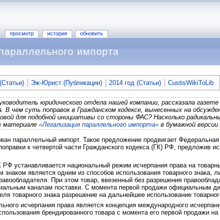
просмотр
история
обновить
параллельного импорта
(Статьи)
Эж-Юрист (Публикации)
2014 год (Статьи)
CustisWikiToLib
руководитель юридического отдела нашей компании, рассказала газет
. В чем суть поправок в Гражданском кодексе, вынесенных на обсужд
овой для подобной инициативы со стороны ФАС? Насколько радикальны
в материале
«Легализация параллельного импорта»
в бумажной версии 
ован параллельный импорт. Такое предложение продвигает Федеральная
оправки к четвертой части Гражданского кодекса (ГК) РФ, предложив иск
К РФ устанавливается национальный режим исчерпания права на товарны
м знаком является одним из способов использования товарного знака, 
равообладателя. При этом товар, ввезенный без разрешения правооблад
ициальным каналам поставки. С момента первой продажи официальным ди
еля товарного знака разрешение на дальнейшее использование товарного 
льного исчерпания права является концепция международного исчерпан
спользования брендированного товара с момента его первой продажи на