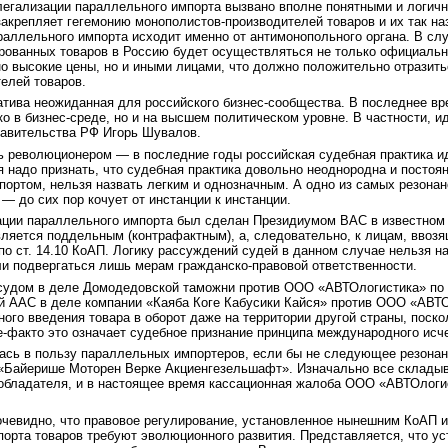
егализации параллельного импорта вызвано вполне понятными и логич
закрепляет гегемонию монополистов-производителей товаров и их так 
раллельного импорта исходит именно от антимонопольного органа. В сл
ированных товаров в Россию будет осуществляться не только официаль
о высокие цены, но и иными лицами, что должно положительно отразитьс
елей товаров.
иатива неожиданная для российского бизнес-сообщества. В последнее 
ко в бизнес-среде, но и на высшем политическом уровне. В частности,
авительства РФ Игорь Шувалов.
 революционером — в последние годы российская судебная практика ид
я надо признать, что судебная практика довольно неоднородна и постоя
портом, нельзя назвать легким и однозначным. А одно из самых резон
 до сих пор кочует от инстанции к инстанции.
ации параллельного импорта был сделан Президиумом ВАС в известном
является поддельным (контрафактным), а, следовательно, к лицам, ввоз
по ст. 14.10 КоАП. Логику рассуждений судей в данном случае нельзя на
и подвергаться лишь мерам гражданско-правовой ответственности.
судом в деле Домодедовской таможни против ООО «АВТОлогистика» по 
-й ААС в деле компании «Каяба Коге Кабусики Кайся» против ООО «АВТО
ного введения товара в оборот даже на территории другой страны, поск
е-факто это означает судебное признание принципа международного исч
лась в пользу параллельных импортеров, если бы не следующее резонан
«Байерише Моторен Верке Акциенгезельшафт». Изначально все складыва
ообладателя, и в настоящее время кассационная жалоба ООО «АВТОлоги
чевидно, что правовое регулирование, установленное нынешним КоАП и 
порта товаров требуют эволюционного развития. Представляется, что у