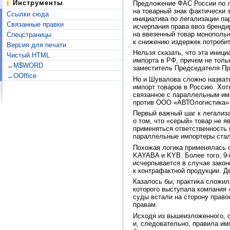
Инструменты
Предложение ФАС России по л
на товарный знак фактически 
Ссылки сюда
инициатива по легализации па
Связанные правки
исчерпания права ввоз бренд
на ввезенный товар монопольн
Спецстраницы
к снижению издержек потребит
Версия для печати
Нельзя сказать, что эта иниц
Чистый HTML
импорта в РФ, причем не толь
→M$WORD
заместитель Председателя Пр
→OOffice
Но и Шувалова сложно назвать
импорт товаров в Россию. Хот
связанное с параллельным им
против ООО «АВТОлогистика» —
Первый важный шаг к легализ
о том, что «серый» товар не 
применяться ответственность 
параллельные импортеры стал
Похожая логика применялась 
KAYABA и KYB. Более того, 9
исчерпывается в случае закон
к контрафактной продукции. Д
Казалось бы, практика сложи
которого выступала компания 
суды встали на сторону прав
правам.
Исходя из вышеизложенного, о
и, следовательно, правила им