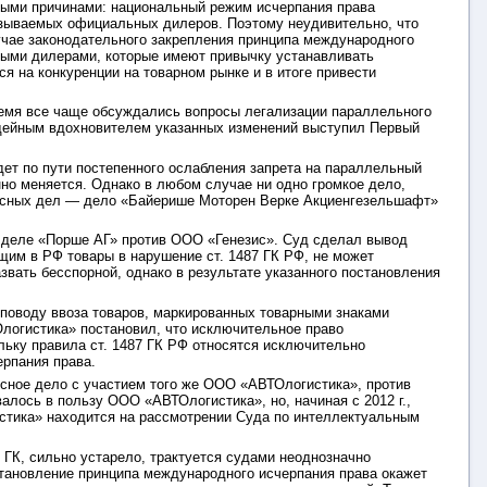
ными причинами: национальный режим исчерпания права
называемых официальных дилеров. Поэтому неудивительно, что
учае законодательного закрепления принципа международного
ными дилерами, которые имеют привычку устанавливать
я на конкуренции на товарном рынке и в итоге привести
время все чаще обсуждались вопросы легализации параллельного
 идейным вдохновителем указанных изменений выступил Первый
ет по пути постепенного ослабления запрета на параллельный
нно меняется. Однако в любом случае ни одно громкое дело,
ансных дел — дело «Байерише Моторен Верке Акциенгезельшафт»
 деле «Порше АГ» против ООО «Генезис». Суд сделал вывод
ящим в РФ товары в нарушение ст. 1487 ГК РФ, не может
звать бесспорной, однако в результате указанного постановления
поводу ввоза товаров, маркированных товарными знаками
логистика» постановил, что исключительное право
ольку правила ст. 1487 ГК РФ относятся исключительно
ерпания права.
сное дело с участием того же ООО «АВТОлогистика», против
лось в пользу ООО «АВТОлогистика», но, начиная с 2012 г.,
стика» находится на рассмотрении Суда по интеллектуальным
ГК, сильно устарело, трактуется судами неоднозначно
становление принципа международного исчерпания права окажет