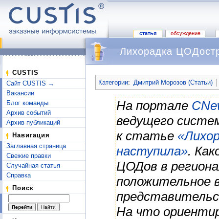
статья
обсуждение
Лихорадка ЦОДостр
Перейти к:
навигация
,
поиск
CUSTIS
Категории
:
Дмитрий Морозов (Статьи)
Сайт CUSTIS →
Вакансии
На портале
CNe
Блог команды
Архив событий
ведущего систе
Архив публикаций
к статье
«Лихо
Навигация
Заглавная страница
наступила»
. Ка
Свежие правки
ЦОДов в региона
Случайная статья
Справка
положительное 
Поиск
представительств
На что ориентир