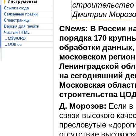
Инструменты
строительство 
Ссылки сюда
Дмитрия Морозо
Связанные правки
Спецстраницы
Версия для печати
CNews: В России н
Чистый HTML
порядка 170 крупн
→M$WORD
→OOffice
обработки данных, 
московском регионе
Ленинградской обл
на сегодняшний де
Московская област
строительства ЦО
Д. Морозов:
Если в 
связи высокого качес
пресловутые «дороги
отсутствие высокоск