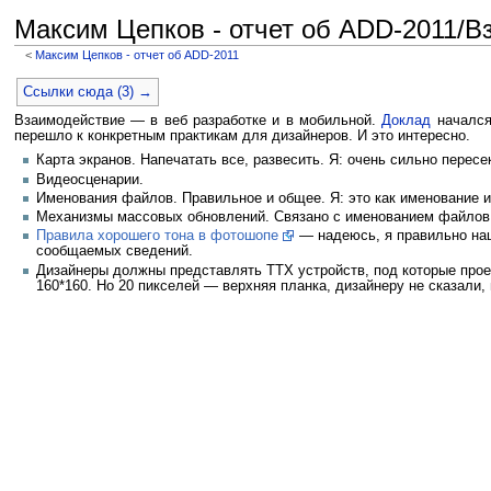
Максим Цепков - отчет об ADD-2011/В
<
Максим Цепков - отчет об ADD-2011
Перейти к:
навигация
,
поиск
Ссылки сюда (3) →
Взаимодействие — в веб разработке и в мобильной.
Доклад
начался 
перешло к конкретным практикам для дизайнеров. И это интересно.
Карта экранов. Напечатать все, развесить. Я: очень сильно пересе
Видеосценарии.
Именования файлов. Правильное и общее. Я: это как именование 
Механизмы массовых обновлений. Связано с именованием файлов
Правила хорошего тона в фотошопе
— надеюсь, я правильно наш
сообщаемых сведений.
Дизайнеры должны представлять ТТХ устройств, под которые прое
160*160. Но 20 пикселей — верхняя планка, дизайнеру не сказали