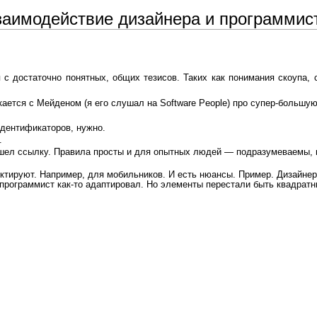
заимодействие дизайнера и программис
с достаточно понятных, общих тезисов. Таких как понимания скоупа, 
кается с Мейденом (я его слушал на Software People) про супер-большую
идентификаторов, нужно.
.
ел ссылку. Правила просты и для опытных людей — подразумеваемы, но
ктируют. Например, для мобильников. И есть нюансы. Пример. Дизайнер
, программист как-то адаптировал. Но элементы перестали быть квадрат