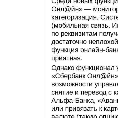
Среди новых функци
Онл@йн» — монитори
категоризация. Сист
(мобильная связь, Ин
по реквизитам получ
достаточно неплохой
функция онлайн-банк
приятная.
Однако функционал 
«Сбербанк Онл@йн» н
возможности управл
снятие и перевод с 
Альфа-Банка, «Аванг
или привязать к карт
валюте (такую опци