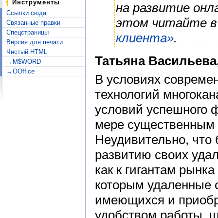
Инструменты
на развитие онл
Ссылки сюда
этом читайте 
Связанные правки
Спецстраницы
клиента»
.
Версия для печати
Чистый HTML
Татьяна Васильева
→M$WORD
→OOffice
В условиях совреме
технологий многокан
условий успешного ф
мере существенным 
Неудивительно, что 
развитию своих удал
как к гигантам рынка
которым удаленные 
имеющихся и приобре
удобством работы, ш