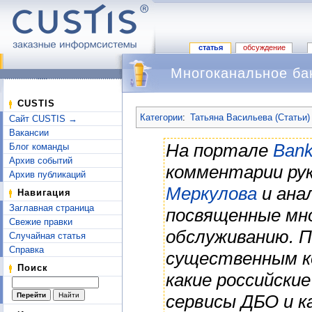
статья
обсуждение
Многоканальное ба
Перейти к:
навигация
,
поиск
CUSTIS
Категории
:
Татьяна Васильева (Статьи)
Сайт CUSTIS →
Вакансии
На портале
Bank
Блог команды
Архив событий
комментарии ру
Архив публикаций
Меркулова
и ана
Навигация
Заглавная страница
посвященные мно
Свежие правки
обслуживанию. 
Случайная статья
Справка
существенным к
Поиск
какие российски
сервисы ДБО и к