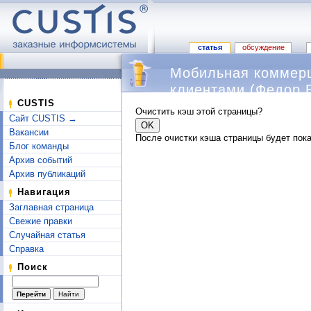
статья
обсуждение
Мобильная коммерц
клиентами (Федор 
Перейти к:
навигация
,
поиск
CUSTIS
Очистить кэш этой страницы?
Сайт CUSTIS →
Вакансии
После очистки кэша страницы будет пока
Блог команды
Архив событий
Архив публикаций
Навигация
Заглавная страница
Свежие правки
Случайная статья
Справка
Поиск