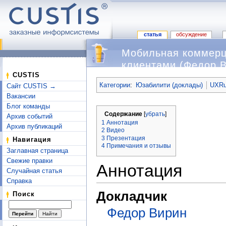
статья
обсуждение
Мобильная коммерц
клиентами (Федор В
Перейти к:
навигация
,
поиск
CUSTIS
Категории
:
Юзабилити (доклады)
UXRu
Сайт CUSTIS →
Вакансии
Блог команды
Содержание
[
убрать
]
Архив событий
1
Аннотация
Архив публикаций
2
Видео
3
Презентация
Навигация
4
Примечания и отзывы
Заглавная страница
Свежие правки
Аннотация
Случайная статья
Справка
Докладчик
Поиск
Федор Вирин