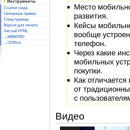
Инструменты
Место мобильно
Ссылки сюда
Связанные правки
развития.
Спецстраницы
Кейсы мобильно
Версия для печати
Чистый HTML
вообще устроен
→M$WORD
телефон.
→OOffice
Через какие ин
мобильных устр
покупки.
Как отличается
от традиционны
с пользователя
Видео