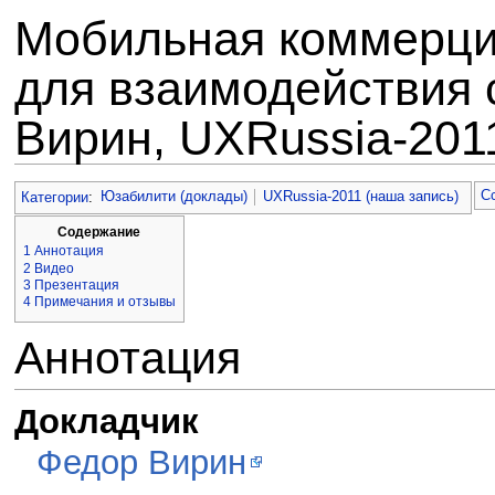
Мобильная коммерци
для взаимодействия 
Вирин, UXRussia-201
Перейти к:
навигация
,
поиск
С
Категории
:
Юзабилити (доклады)
UXRussia-2011 (наша запись)
Содержание
1
Аннотация
2
Видео
3
Презентация
4
Примечания и отзывы
Аннотация
Докладчик
Федор Вирин