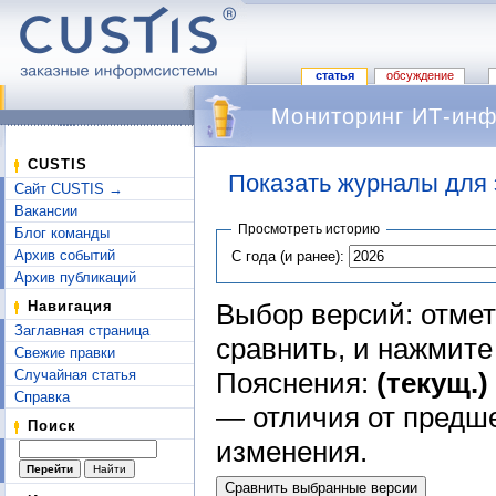
статья
обсуждение
Мониторинг ИТ-инф
CUSTIS
Показать журналы для 
Сайт CUSTIS →
Перейти к:
навигация
,
поиск
Вакансии
Просмотреть историю
Блог команды
Архив событий
С года (и ранее):
Архив публикаций
Выбор версий: отмет
Навигация
Заглавная страница
сравнить, и нажмит
Свежие правки
Пояснения:
(текущ.)
Случайная статья
Справка
— отличия от предш
Поиск
изменения.