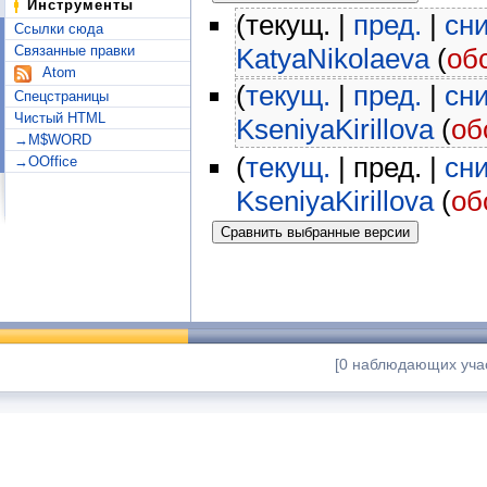
Инструменты
(текущ. |
пред.
|
сн
Ссылки сюда
Связанные правки
KatyaNikolaeva
(
об
Atom
(
текущ.
|
пред.
|
сн
Спецстраницы
Чистый HTML
KseniyaKirillova
(
об
→M$WORD
(
текущ.
| пред. |
сн
→OOffice
KseniyaKirillova
(
об
[0 наблюдающих учас