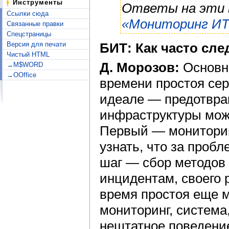
Инструменты
Ответы на эти 
Ссылки сюда
«Мониторинг И
Связанные правки
Спецстраницы
Версия для печати
БИТ: Как часто сл
Чистый HTML
Д. Морозов:
Основн
→M$WORD
→OOffice
времени простоя се
идеале — предотвра
инфраструктуры мож
Первый — мониторин
узнать, что за проб
шаг — сбор методов
инцидентам, своего 
время простоя еще 
мониторинг, систем
нештатное поведени