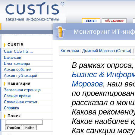
статья
обсуждение
Мониторинг ИТ-инф
Перейти к:
навигация
,
поиск
CUSTIS
Категории
:
Дмитрий Морозов (Статьи)
Сайт CUSTIS →
Вакансии
В рамках опроса
Блог команды
Архив событий
Бизнес & Инфор
Архив публикаций
Морозов
, наш в
Навигация
Заглавная страница
по проектирова
Свежие правки
рассказал о мо
Случайная статья
Справка
Какова рекоменд
Поиск
Какие наиболее 
Как санкции мог