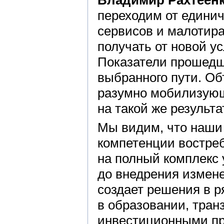
Владимир Рахтеенк
переходим от едини
сервисов и малотир
получать от новой у
Показатели прошедш
выбранного пути. Об
разумно мобилизующ
на такой же результ
Мы видим, что наши
компетенции востре
на полный комплекс 
до внедрения измен
создает решения в р
в образовании, тран
инвестиционными пр