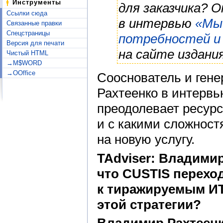
Инструменты
для заказчика? 
Ссылки сюда
в интервью
«Мы 
Связанные правки
Спецстраницы
потребностей и
Версия для печати
на сайте издания
Чистый HTML
→M$WORD
→OOffice
Сооснователь и ген
Рахтеенко в интервь
преодолевает ресурс
и с какими сложност
на новую услугу.
TAdviser: Владимир
что
CUSTIS
переход
к
тиражируемым ИТ
этой стратегии?