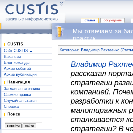
статья
обсуждение
Мы отвечаем за ба
практик
Перейти к:
навигация
,
поиск
CUSTIS
Категории
:
Владимир Рахтеенко (Стать
Сайт CUSTIS →
Вакансии
Владимир Рахте
Блог команды
Архив событий
рассказал порт
Архив публикаций
стратегии разви
Навигация
Заглавная страница
компанией. Поче
Свежие правки
разработки к ко
Случайная статья
Справка
малотиражных р
Поиск
сталкивается ко
стратегии? В че