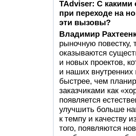
TAdviser: С
какими
при
переходе на
но
эти
вызовы?
Владимир Рахтеенк
рыночную повестку, 
оказываются сущест
и новых проектов, к
и наших внутренних
быстрее, чем плани
заказчиками как «хо
появляется естестве
улучшить больше на
к темпу и качеству 
того, появляются но