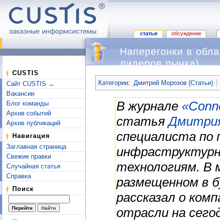
статья
обсуждение
Наперегонки в обл
лидеров рынка)
Перейти к:
навигация
,
поиск
CUSTIS
Категории
:
Дмитрий Морозов (Статьи)
Сайт CUSTIS →
Вакансии
В журнале
«Conne
Блог команды
Архив событий
статья
Дмитрия
Архив публикаций
специалиста по 
Навигация
Заглавная страница
инфраструктурн
Свежие правки
технологиям. В
Случайная статья
Справка
размещенном в б
Поиск
рассказал о ком
отрасли на сего