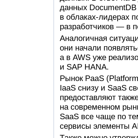
данных DocumentDB п
в облаках-лидерах 
разработчиков — в 
Аналогичная ситуаци
они начали появлятьс
а в AWS уже реализ
и SAP HANA.
Рынок PaaS (Platfor
IaaS снизу и SaaS с
предоставляют также
на современном рынк
SaaS все чаще по те
сервисы элементы AP
Также можно утвержд