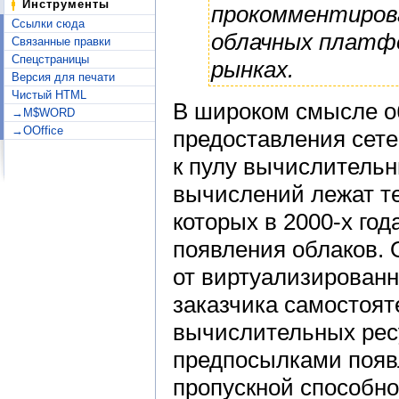
Инструменты
прокомментиров
Ссылки сюда
облачных платфо
Связанные правки
Спецстраницы
рынках.
Версия для печати
Чистый HTML
В широком смысле о
→M$WORD
→OOffice
предоставления сете
к пулу вычислительн
вычислений лежат те
которых в 2000-х го
появления облаков.
от виртуализирован
заказчика самостоя
вычислительных ре
предпосылками появ
пропускной способно