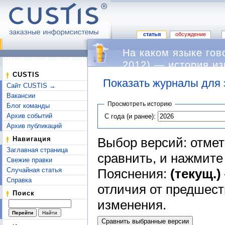
статья
обсуждение
На каком языке гов
2012) — история и
CUSTIS
Показать журналы для 
Сайт CUSTIS →
Перейти к:
навигация
,
поиск
Вакансии
Просмотреть историю
Блог команды
Архив событий
С года (и ранее):
Архив публикаций
Выбор версий: отмет
Навигация
Заглавная страница
сравнить, и нажмит
Свежие правки
Пояснения:
(текущ.)
Случайная статья
Справка
отличия от предшес
Поиск
изменения.