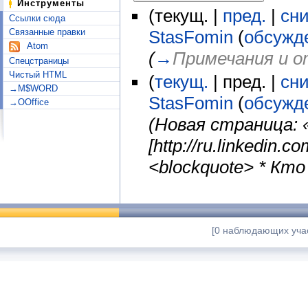
Инструменты
(текущ. |
пред.
|
сн
Ссылки сюда
Связанные правки
StasFomin
(
обсужд
Atom
(
→
Примечания и 
Спецстраницы
Чистый HTML
(
текущ.
| пред. |
сн
→M$WORD
StasFomin
(
обсужд
→OOffice
(Новая страница: 
[http://ru.linkedin.
<blockquote> * Кто
[0 наблюдающих учас