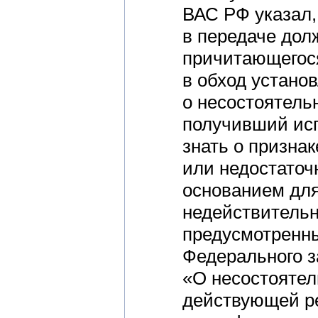
ВАС РФ указал
в передаче дол
причитающегося
в обход устано
о несостоятельн
получивший исп
знать о призна
или недостаточ
основанием для
недействитель
предусмотренны
Федерального з
«О несостоятель
действующей ре