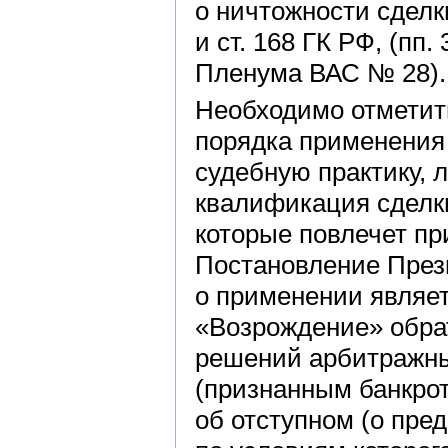
о ничтожности сделки
и ст. 168 ГК РФ, (пп.
Пленума ВАС № 28).
Необходимо отметить
порядка применения ч
судебную практику, 
квалификация сделки
которые повлечет пр
Постановление Прези
о применении являе
«Возрождение» обра
решений арбитражн
(признанным банкрот
об отступном (о пре