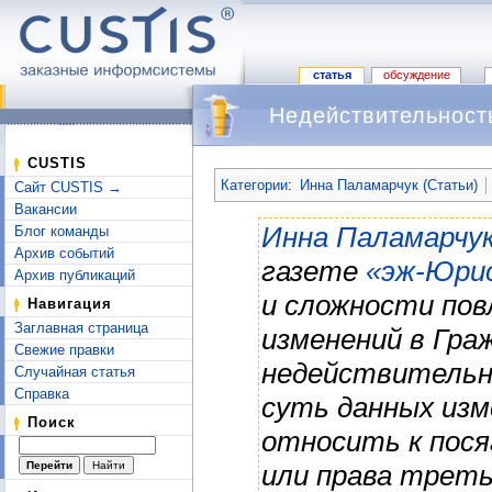
статья
обсуждение
Недействительност
Перейти к:
навигация
,
поиск
CUSTIS
Категории
:
Инна Паламарчук (Статьи)
Сайт CUSTIS →
Вакансии
Инна Паламарчу
Блог команды
Архив событий
газете
«эж-Юри
Архив публикаций
и сложности пов
Навигация
Заглавная страница
изменений в Гра
Свежие правки
недействительно
Случайная статья
Справка
суть данных изм
Поиск
относить к пос
или права треть