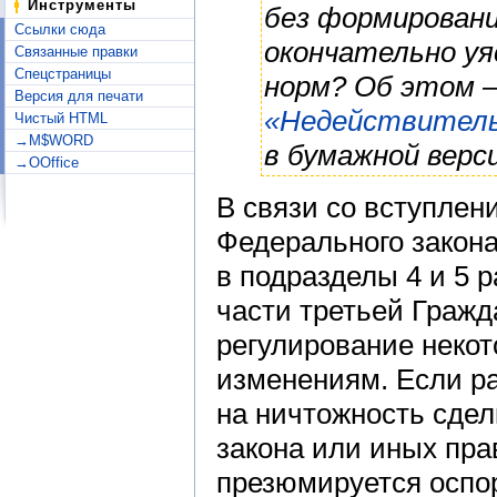
Инструменты
без формировани
Ссылки сюда
окончательно уя
Связанные правки
Спецстраницы
норм? Об этом 
Версия для печати
«Недействитель
Чистый HTML
→M$WORD
в бумажной верси
→OOffice
В связи со вступлени
Федерального закон
в подразделы 4 и 5 р
части третьей Гражд
регулирование неко
изменениям. Если ра
на ничтожность сдел
закона или иных прав
презюмируется оспор