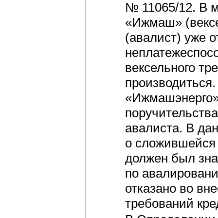
№ 11065/12. В 
«Ижмаш» (векс
(авалист) уже 
неплатежеспосо
вексельного тр
производиться.
«Ижмашэнерго»
поручительств
авалиста. В да
о сложившейся 
должен был зна
по авалировани
отказано во вн
требований кре