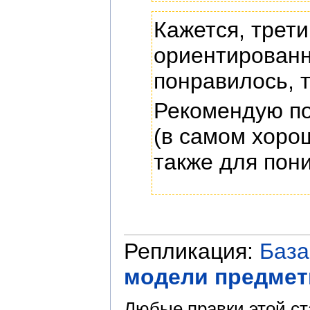
Кажется, трет
ориентированн
понравилось, 
Рекомендую по
(в самом хоро
также для пон
Репликация:
База
модели предметн
Любые правки этой ст