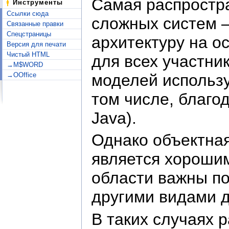
Самая распростр
Инструменты
Ссылки сюда
сложных систем
Связанные правки
Спецстраницы
архитектуру на 
Версия для печати
Чистый HTML
для всех участни
→M$WORD
моделей использ
→OOffice
том числе, благо
Java).
Однако объектная
является хорошим
области важны п
другими видами 
В таких случаях 