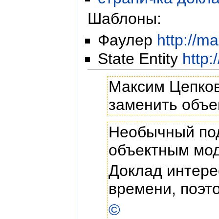
Шаблоны:
Фаулер
http://m
State Entity
http:
Максим Цепков
заменить объе
Необычный под
объектным мо
Доклад интере
времени, поэт
©