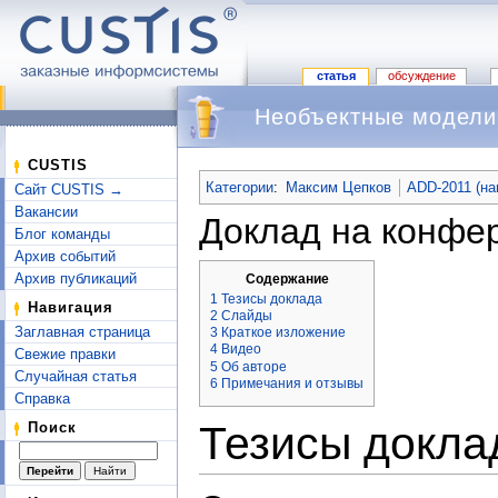
статья
обсуждение
Необъектные модели
Перейти к:
навигация
,
поиск
CUSTIS
Категории
:
Максим Цепков
ADD-2011 (на
Сайт CUSTIS →
Вакансии
Доклад на конфе
Блог команды
Архив событий
Архив публикаций
Содержание
1
Тезисы доклада
Навигация
2
Слайды
Заглавная страница
3
Краткое изложение
4
Видео
Свежие правки
5
Об авторе
Случайная статья
6
Примечания и отзывы
Справка
Тезисы докла
Поиск