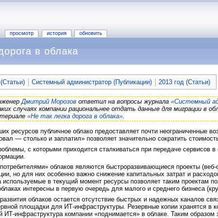
просмотр
история
обновить
 дорога в облака
(Статьи)
Системный администратор (Публикации)
2013 год (Статьи)
нженер
Дмитрий Морозов
ответил на вопросы журнала
«Системный а
каких случаях компании рациональнее отдать данные для миграции в об
атериале
«Не так легка дорога в облака»
.
их ресурсов публичное облако предоставляет почти неограниченные воз
овал — столько и заплатил» позволяет значительно сократить стоимост
роблемы, с которыми приходится сталкиваться при передаче сервисов в 
ормации.
потребителями» облаков являются быстроразвивающиеся проекты (веб-сер
ии, но для них особенно важно снижение капитальных затрат и расход
а используемые в текущий момент ресурсы позволяет таким проектам п
блаках интересны в первую очередь для малого и среднего бизнеса (к
азвития облаков остается отсутствие быстрых и надежных каналов свя
ервной площадки для ИТ-инфраструктуры. Резервные копии хранятся в к
 ИТ-инфраструктура компании «поднимается» в облаке. Таким образом 