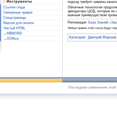
Инструменты
подход требует ширины канала 
Ссылки сюда
Облачные технологии продолжа
арендаторы ЦОД, которые не 
Связанные правки
важным преимуществом провай
Спецстраницы
Репликация:
База Знаний «За
Версия для печати
Чистый HTML
Любые правки этой статьи будут пер
→M$WORD
Категории
:
Дмитрий Морозов 
→OOffice
Последнее изменение этой с