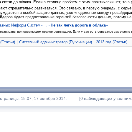
связи до облака. Если в столице проблем с этим практически нет, то в 
ют стремительно развиваться. Это связано, в первую очередь, с серье
нуждаются в особой защите данных, уже «поделены» между провайдерам
деров будет предоставление гарантий безопасности данных, потому н
казных Информ Систем» → «
Не так легка дорога в облака
»
езаписаны при следующем сеансе репликации. Если у вас есть серьезное замечание по
(Статьи)
Системный администратор (Публикации)
2013 год (Статьи)
траницы: 18:07, 17 октября 2014.
[0 наблюдающих участнико