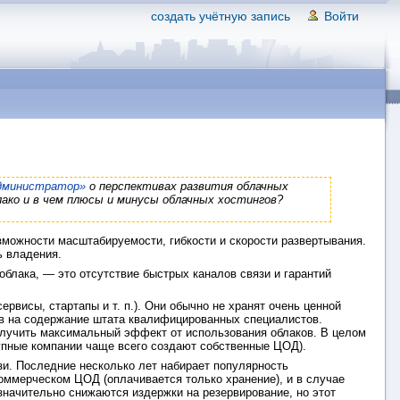
создать учётную запись
Войти
дминистратор»
о перспективах развития облачных
лако и в чем плюсы и минусы облачных хостингов?
можности масштабируемости, гибкости и скорости развертывания.
ь владения.
облака, — это отсутствие быстрых каналов связи и гарантий
висы, стартапы и т. п.). Они обычно не хранят очень ценной
ов на содержание штата квалифицированных специалистов.
олучить максимальный эффект от использования облаков. В целом
рупные компании чаще всего создают собственные ЦОД).
зи. Последние несколько лет набирает популярность
оммерческом ЦОД (оплачивается только хранение), и в случае
значительно снижаются издержки на резервирование, но этот