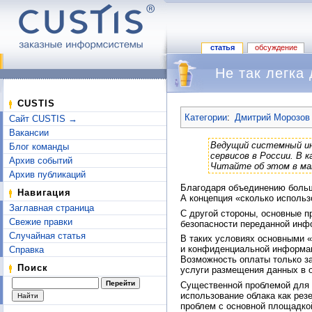
статья
обсуждение
Не так легка
Перейти к:
навигация
,
поиск
CUSTIS
Категории
:
Дмитрий Морозов 
Сайт CUSTIS →
Вакансии
Ведущий системный и
Блог команды
сервисов в России. В 
Архив событий
Читайте об этом в м
Архив публикаций
Благодаря объединению больш
Навигация
А концепция «сколько использ
Заглавная страница
С другой стороны, основные п
Свежие правки
безопасности переданной инф
Случайная статья
В таких условиях основными «
и конфиденциальной информац
Справка
Возможность оплаты только з
Поиск
услуги размещения данных в о
Существенной проблемой для р
использование облака как рез
проблем с основной площадкой