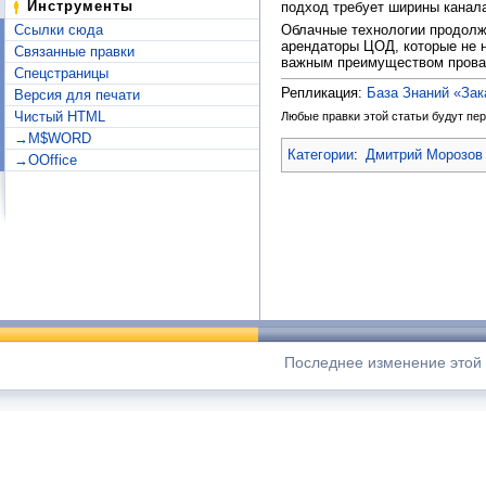
Инструменты
подход требует ширины канала 
Ссылки сюда
Облачные технологии продолжа
арендаторы ЦОД, которые не 
Связанные правки
важным преимуществом провай
Спецстраницы
Репликация:
База Знаний «За
Версия для печати
Чистый HTML
Любые правки этой статьи будут пер
→M$WORD
Категории
:
Дмитрий Морозов 
→OOffice
Последнее изменение этой с