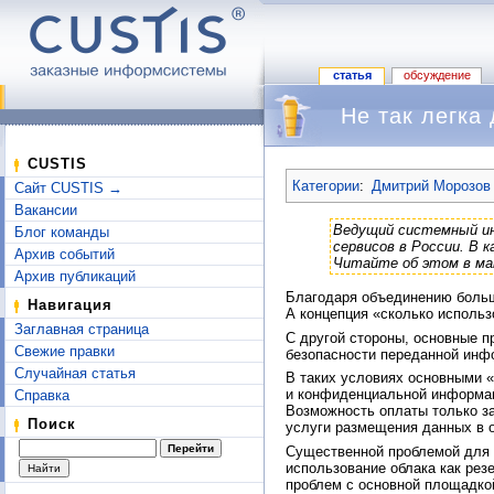
статья
обсуждение
Не так легка
Перейти к:
навигация
,
поиск
CUSTIS
Категории
:
Дмитрий Морозов 
Сайт CUSTIS →
Вакансии
Ведущий системный и
Блог команды
сервисов в России. В 
Архив событий
Читайте об этом в м
Архив публикаций
Благодаря объединению больш
Навигация
А концепция «сколько использ
Заглавная страница
С другой стороны, основные п
Свежие правки
безопасности переданной инф
Случайная статья
В таких условиях основными «
и конфиденциальной информац
Справка
Возможность оплаты только з
Поиск
услуги размещения данных в о
Существенной проблемой для р
использование облака как рез
проблем с основной площадкой