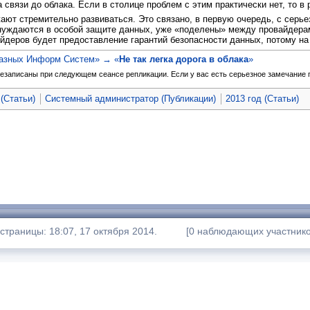
связи до облака. Если в столице проблем с этим практически нет, то в 
ют стремительно развиваться. Это связано, в первую очередь, с серье
нуждаются в особой защите данных, уже «поделены» между провайдерам
деров будет предоставление гарантий безопасности данных, потому н
казных Информ Систем» → «
Не так легка дорога в облака
»
езаписаны при следующем сеансе репликации. Если у вас есть серьезное замечание по
(Статьи)
Системный администратор (Публикации)
2013 год (Статьи)
траницы: 18:07, 17 октября 2014.
[0 наблюдающих участнико