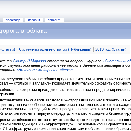
просмотр
история
обновить
 дорога в облака
(Статьи)
Системный администратор (Публикации)
2013 год (Статьи)
нженер
Дмитрий Морозов
ответил на вопросы журнала
«Системный а
каких случаях компании рациональнее отдать данные для миграции в об
атериале
«Не так легка дорога в облака»
.
их ресурсов публичное облако предоставляет почти неограниченные воз
овал — столько и заплатил» позволяет значительно сократить стоимост
роблемы, с которыми приходится сталкиваться при передаче сервисов в 
ормации.
потребителями» облаков являются быстроразвивающиеся проекты (веб-сер
ии, но для них особенно важно снижение капитальных затрат и расход
а используемые в текущий момент ресурсы позволяет таким проектам п
блаках интересны в первую очередь для малого и среднего бизнеса (к
азвития облаков остается отсутствие быстрых и надежных каналов свя
ервной площадки для ИТ-инфраструктуры. Резервные копии хранятся в к
 ИТ-инфраструктура компании «поднимается» в облаке. Таким образом 