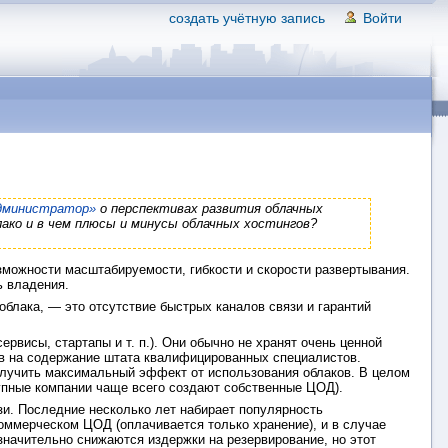
создать учётную запись
Войти
дминистратор»
о перспективах развития облачных
лако и в чем плюсы и минусы облачных хостингов?
можности масштабируемости, гибкости и скорости развертывания.
ь владения.
облака, — это отсутствие быстрых каналов связи и гарантий
висы, стартапы и т. п.). Они обычно не хранят очень ценной
ов на содержание штата квалифицированных специалистов.
олучить максимальный эффект от использования облаков. В целом
рупные компании чаще всего создают собственные ЦОД).
зи. Последние несколько лет набирает популярность
оммерческом ЦОД (оплачивается только хранение), и в случае
значительно снижаются издержки на резервирование, но этот