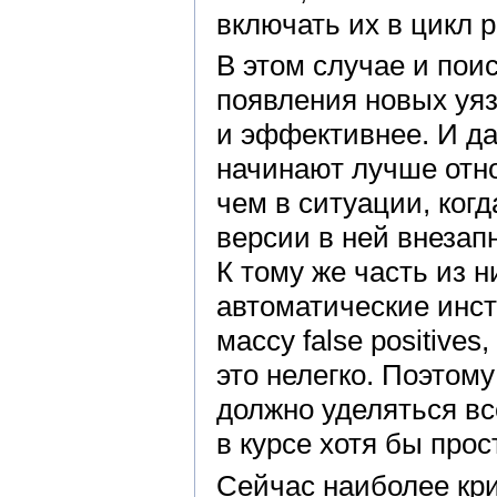
включать их в цикл р
В этом случае и пои
появления новых уяз
и эффективнее. И д
начинают лучше отно
чем в ситуации, ког
версии в ней внезап
К тому же часть из 
автоматические инс
массу false positive
это нелегко. Поэтом
должно уделяться вс
в курсе хотя бы про
Сейчас наиболее кри