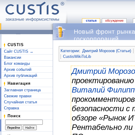
статья
обсуждение
Новый фронт рынка
госкорпораций
Перейти к:
навигация
,
поиск
CUSTIS
Категории
:
Дмитрий Морозов (Статьи)
Сайт CUSTIS →
CustisWikiToLib
Вакансии
Блог команды
Дмитрий Морозо
Архив событий
Архив публикаций
проектированию 
Навигация
Виталий Филипп
Заглавная страница
Свежие правки
прокомментиров
Случайная статья
безопасности с 
Справка
обзоре «Рынок И
Поиск
Рентабельно ли 