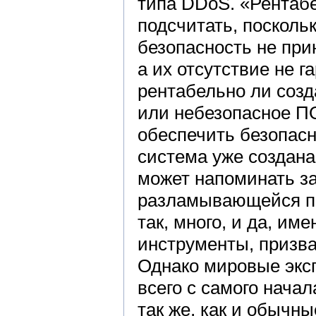
типа DDoS. «Рентаб
подсчитать, поскол
безопасность не при
а их отсутствие не г
рентабельно ли созд
или небезопасное ПО
обеспечить безопасн
система уже создана
может напоминать за
разламывающейся по
так, много, и да, им
инструменты, призва
Однако мировые эксп
всего с самого нача
так же, как и обычн