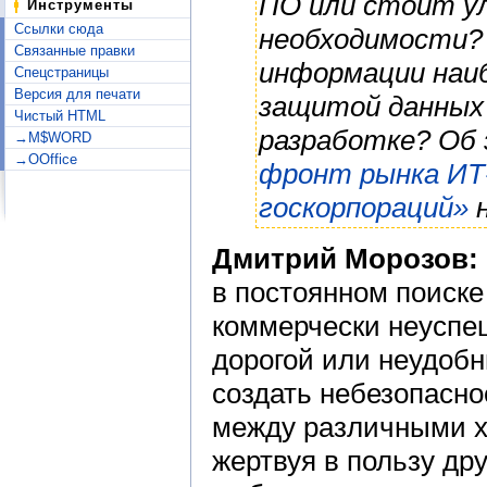
ПО или стоит у
Инструменты
Ссылки сюда
необходимости? 
Связанные правки
информации наиб
Спецстраницы
Версия для печати
защитой данных
Чистый HTML
разработке? Об
→M$WORD
→OOffice
фронт рынка ИТ
госкорпораций»
н
Дмитрий Морозов:
в постоянном поиске
коммерчески неуспе
дорогой или неудоб
создать небезопасно
между различными х
жертвуя в пользу др