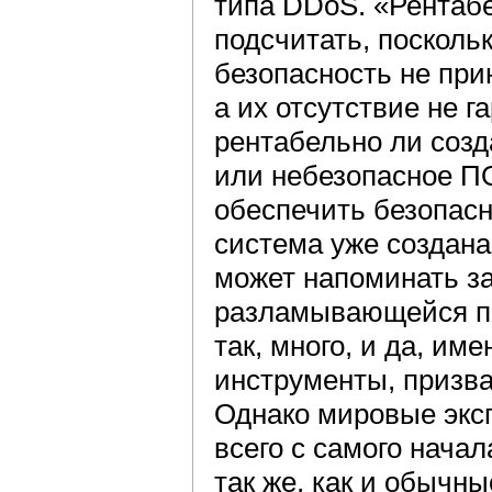
типа DDoS. «Рентаб
подсчитать, поскол
безопасность не при
а их отсутствие не г
рентабельно ли созд
или небезопасное ПО
обеспечить безопасн
система уже создана
может напоминать за
разламывающейся по
так, много, и да, им
инструменты, призва
Однако мировые эксп
всего с самого нача
так же, как и обычн