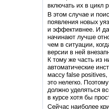
включать их в цикл р
В этом случае и пои
появления новых уяз
и эффективнее. И д
начинают лучше отно
чем в ситуации, ког
версии в ней внезап
К тому же часть из 
автоматические инс
массу false positive
это нелегко. Поэтом
должно уделяться вс
в курсе хотя бы про
Сейчас наиболее кри