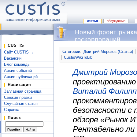
статья
обсуждение
Новый фронт рынка
госкорпораций
Перейти к:
навигация
,
поиск
CUSTIS
Категории
:
Дмитрий Морозов (Статьи)
Сайт CUSTIS →
CustisWikiToLib
Вакансии
Блог команды
Дмитрий Морозо
Архив событий
Архив публикаций
проектированию 
Навигация
Виталий Филипп
Заглавная страница
Свежие правки
прокомментиров
Случайная статья
безопасности с 
Справка
обзоре «Рынок И
Поиск
Рентабельно ли 