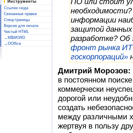
ПО или стоит у
Инструменты
Ссылки сюда
необходимости? 
Связанные правки
информации наиб
Спецстраницы
Версия для печати
защитой данных
Чистый HTML
разработке? Об
→M$WORD
→OOffice
фронт рынка ИТ
госкорпораций»
н
Дмитрий Морозов:
в постоянном поиске
коммерчески неуспе
дорогой или неудоб
создать небезопасно
между различными х
жертвуя в пользу др