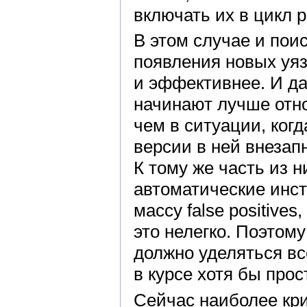
включать их в цикл р
В этом случае и пои
появления новых уяз
и эффективнее. И д
начинают лучше отно
чем в ситуации, ког
версии в ней внезап
К тому же часть из 
автоматические инс
массу false positive
это нелегко. Поэтом
должно уделяться вс
в курсе хотя бы про
Сейчас наиболее кри