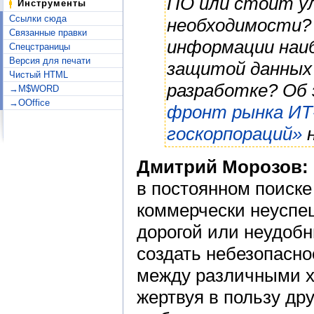
ПО или стоит у
Инструменты
Ссылки сюда
необходимости? 
Связанные правки
информации наиб
Спецстраницы
Версия для печати
защитой данных
Чистый HTML
разработке? Об
→M$WORD
→OOffice
фронт рынка ИТ
госкорпораций»
н
Дмитрий Морозов:
в постоянном поиске
коммерчески неуспе
дорогой или неудоб
создать небезопасно
между различными х
жертвуя в пользу др