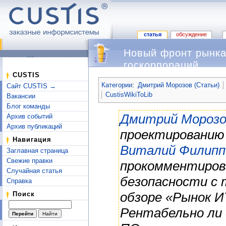
статья
обсуждение
Новый фронт рынка
госкорпораций
Перейти к:
навигация
,
поиск
CUSTIS
Категории
:
Дмитрий Морозов (Статьи)
Сайт CUSTIS →
CustisWikiToLib
Вакансии
Блог команды
Дмитрий Морозо
Архив событий
Архив публикаций
проектированию 
Навигация
Виталий Филипп
Заглавная страница
Свежие правки
прокомментиров
Случайная статья
безопасности с 
Справка
обзоре «Рынок И
Поиск
Рентабельно ли 