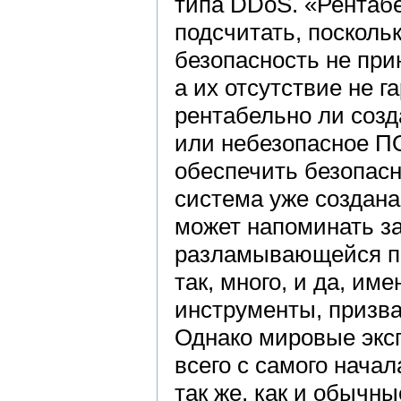
типа DDoS. «Рентаб
подсчитать, поскол
безопасность не при
а их отсутствие не г
рентабельно ли созд
или небезопасное ПО
обеспечить безопасн
система уже создана
может напоминать за
разламывающейся по
так, много, и да, им
инструменты, призва
Однако мировые эксп
всего с самого нача
так же, как и обычн