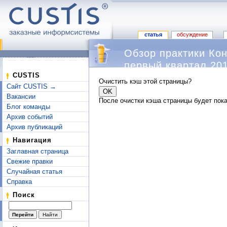
статья
обсуждение
Обзор практики Ко
первый квартал 201
Перейти к:
навигация
,
поиск
CUSTIS
Очистить кэш этой страницы?
Сайт CUSTIS →
Вакансии
После очистки кэша страницы будет пока
Блог команды
Архив событий
Архив публикаций
Навигация
Заглавная страница
Свежие правки
Случайная статья
Справка
Поиск