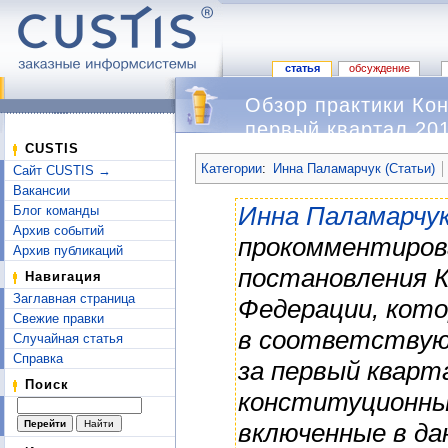
статья
обсуждение
Обзор практики Ко
первый квартал 201
Перейти к:
навигация
,
поиск
CUSTIS
Категории
:
Инна Паламарчук (Статьи)
Сайт CUSTIS →
Вакансии
Инна Паламарчу
Блог команды
Архив событий
прокомментиров
Архив публикаций
постановления К
Навигация
Заглавная страница
Федерации, кот
Свежие правки
в соответствую
Случайная статья
Справка
за первый кварта
Поиск
конституционны
включенные в да