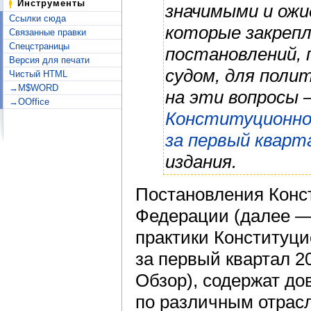
Инструменты
значимыми и ож
Ссылки сюда
которые закреп
Связанные правки
Спецстраницы
постановлений,
Версия для печати
судом, для поли
Чистый HTML
→M$WORD
на эти вопросы
→OOffice
Конституционно
за первый кварт
издания.
Постановления Конс
Федерации (далее —
практики Конституц
за первый квартал 20
Обзор), содержат д
по различным отрасл