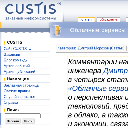
статья
обсуждение
Облачные сервисы 
Перейти к:
навигация
,
поиск
CUSTIS
Категории
:
Дмитрий Морозов (Статьи)
Сайт CUSTIS →
Вакансии
Комментарии на
Блог команды
Архив событий
инженера
Дмитр
Архив публикаций
в четырех стат
Навигация
Заглавная страница
«Облачные серви
Свежие правки
о перспективах 
Случайная статья
Справка
технологий, пре
Поиск
в облако, а так
и экономии, связ