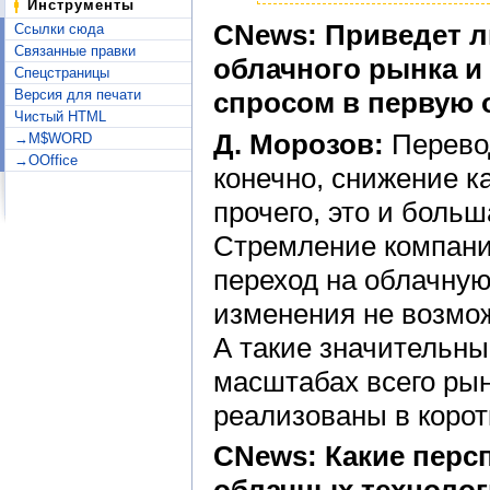
Инструменты
CNews: Приведет л
Ссылки сюда
Связанные правки
облачного рынка и
Спецстраницы
Версия для печати
спросом в первую 
Чистый HTML
Д. Морозов:
Перевод
→M$WORD
→OOffice
конечно, снижение ка
прочего, это и боль
Стремление компани
переход на облачную
изменения не возмо
А такие значительн
масштабах всего рын
реализованы в корот
CNews: Какие персп