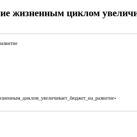
ие жизненным циклом увеличи
развитие
ие_жизненным_циклом_увеличивает_бюджет_на_развитие
»