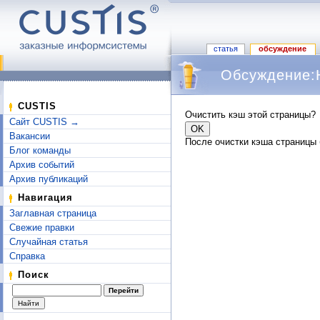
статья
обсуждение
Обсуждение:Н
Перейти к:
навигация
,
поиск
CUSTIS
Очистить кэш этой страницы?
Сайт CUSTIS →
Вакансии
После очистки кэша страницы 
Блог команды
Архив событий
Архив публикаций
Навигация
Заглавная страница
Свежие правки
Случайная статья
Справка
Поиск