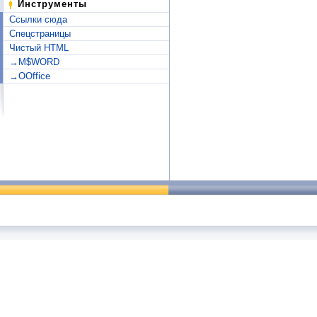
Инструменты
Ссылки сюда
Спецстраницы
Чистый HTML
→M$WORD
→OOffice