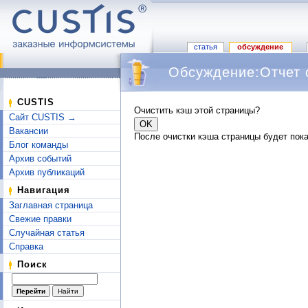
статья
обсуждение
Обсуждение:Отчет 
Перейти к:
навигация
,
поиск
CUSTIS
Очистить кэш этой страницы?
Сайт CUSTIS →
Вакансии
После очистки кэша страницы будет пока
Блог команды
Архив событий
Архив публикаций
Навигация
Заглавная страница
Свежие правки
Случайная статья
Справка
Поиск