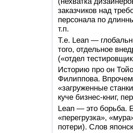
(нехватка дизайнеро
заказчиков над треб
персонала по длинны
т.п.
Т.е. Lean — глобаль
того, отдельное внед
(«отдел тестировщик
Историю про он Той
Филиппова. Впрочем,
«загруженные станки
куче бизнес-книг, пер
Lean — это борьба. 
«перегрузка», «мур
потери). Слов японс