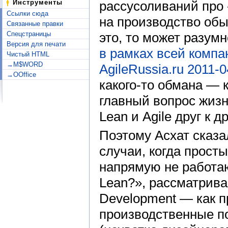
рассусоливаний про 
Инструменты
Ссылки сюда
на производство обы
Связанные правки
это, то может разумн
Спецстраницы
Версия для печати
в рамках всей компа
Чистый HTML
→M$WORD
AgileRussia.ru 2011-0
→OOffice
какого-то обмана — 
главный вопрос жизн
Lean и Agile друг к др
Поэтому Асхат сказа
случаи, когда просты
напрямую не работаю
Lean?», рассматрива
Development — как 
производственные п