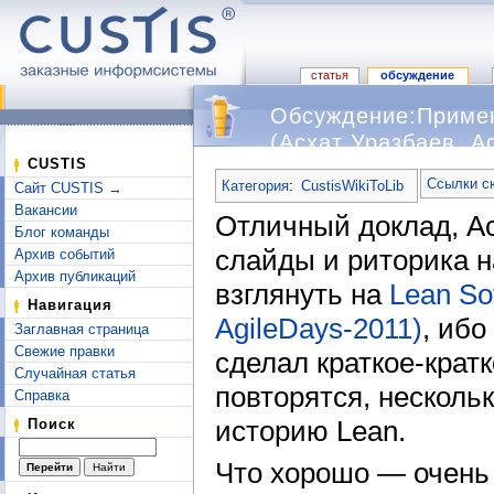
статья
обсуждение
Обсуждение:Примен
(Асхат Уразбаев, A
Перейти к:
навигация
,
поиск
CUSTIS
Ссылки с
Категория
:
CustisWikiToLib
Сайт CUSTIS →
Вакансии
Отличный доклад, А
Блог команды
слайды и риторика н
Архив событий
Архив публикаций
взглянуть на
Lean So
Навигация
AgileDays-2011)
, ибо
Заглавная страница
Свежие правки
сделал краткое-кратк
Случайная статья
повторятся, несколь
Справка
историю Lean.
Поиск
Что хорошо — очень 