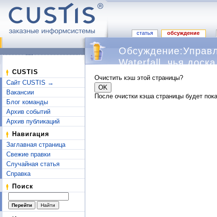
статья
обсуждение
Обсуждение:Управле
Waterfall, чья дос
Перейти к:
навигация
,
поиск
CUSTIS
Очистить кэш этой страницы?
Сайт CUSTIS →
Вакансии
После очистки кэша страницы будет пока
Блог команды
Архив событий
Архив публикаций
Навигация
Заглавная страница
Свежие правки
Случайная статья
Справка
Поиск