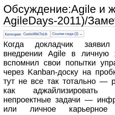
Обсуждение:Agile и ж
AgileDays-2011)/Зам
Перейти к:
навигация
,
поиск
Ссылки сюда (2) →
Категория
:
CustisWikiToLib
Когда докладчик заявил
внедрении Agile в личную 
вспомнил свои попытки упр
через Kanban-доску на проб
тут не все так тотально — 
как аджайлизировать 
непроектные задачи — инфр
или личное карьерное