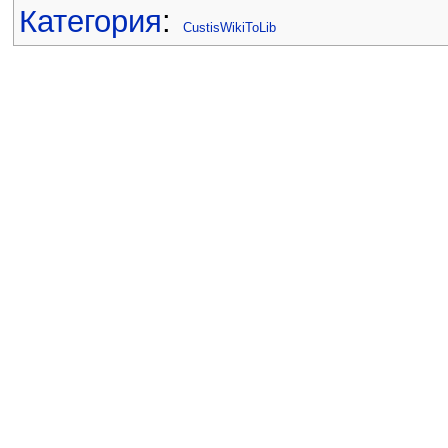
Категория
:
CustisWikiToLib