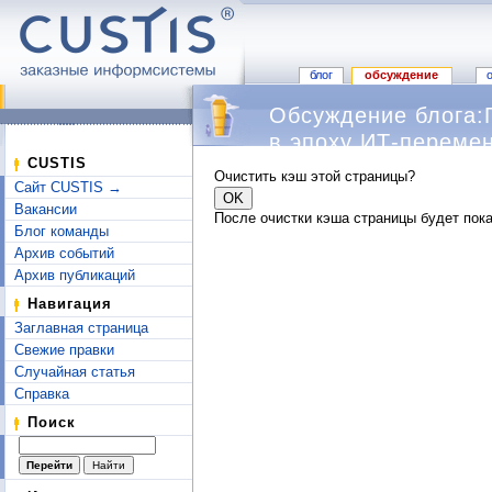
блог
обсуждение
Обсуждение блога:
в эпоху ИТ-переме
Перейти к:
навигация
,
поиск
CUSTIS
Очистить кэш этой страницы?
Сайт CUSTIS →
Вакансии
После очистки кэша страницы будет пока
Блог команды
Архив событий
Архив публикаций
Навигация
Заглавная страница
Свежие правки
Случайная статья
Справка
Поиск